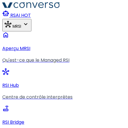
Aller au contenu principal
smart_toy
RSAI
HOT
hub
expand_more
MRSI
home
Aperçu MRSI
Qu'est-ce que le Managed RSI
hub
RSI Hub
Centre de contrôle interprètes
router
RSI Bridge