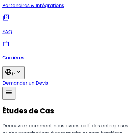
Partenaires & Intégrations
quiz
FAQ
work
Carrières
language
expand_more
fr
Demander un Devis
menu
Études de Cas
Découvrez comment nous avons aidé des entreprises