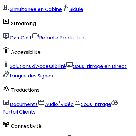
meeting_room
directions_walk
Simultanée en Cabine
Bidule
live_tv
Streaming
live_tv
videocam
OwnCast
Remote Production
accessibility_new
Accessibilité
accessibility_new
subtitles
Solutions d'Accessibilité
Sous-titrage en Direct
sign_language
Langue des Signes
translate
Traductions
article
movie
closed_caption
cloud_upload
Documents
Audio/Vidéo
Sous-titrage
Portail Clients
cell_tower
Connectivité