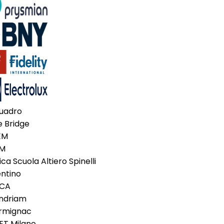
uadro
 Bridge
EM
M
ca Scuola Altiero Spinelli
ntino
CA
driam
mignac
T Milano