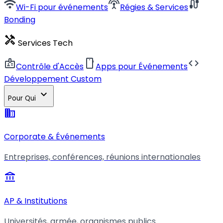
wifi
settings_input_antenna
cable
Wi-Fi pour événements
Régies & Services
Bonding
handyman
Services Tech
badge
smartphone
code
Contrôle d'Accès
Apps pour Événements
Développement Custom
expand_more
Pour Qui
business
Corporate & Événements
Entreprises, conférences, réunions internationales
account_balance
AP & Institutions
Universités, armée, organismes publics