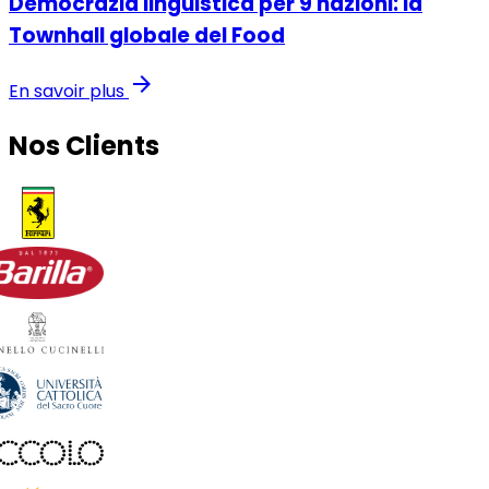
Democrazia linguistica per 9 nazioni: la
Townhall globale del Food
arrow_forward
En savoir plus
Nos Clients