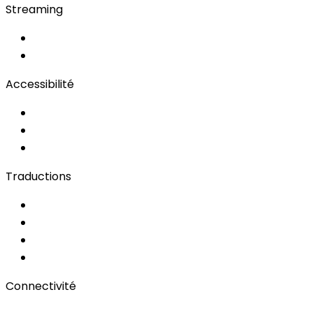
Streaming
OwnCast
Remote Production
Accessibilité
Solutions d'Accessibilité
Sous-titrage en Direct
Langue des Signes
Traductions
Documents
Audio/Vidéo
Sous-titrage
Portail Clients
Connectivité