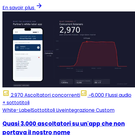
arrow_forward
En savoir plus
analytics
analytics
Ascoltatori concorrenti:
Flussi audio + sottotit
2.970
Ascoltatori concorrenti
~6.000
Flussi audio
+ sottotitoli
White-Label
Sottotitoli Live
Integrazione Custom
Quasi 3.000 ascoltatori su un'app che non
portava il nostro nome