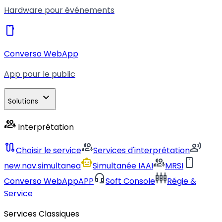
Hardware pour événements
smartphone
Converso WebApp
App pour le public
expand_more
Solutions
interpreter_mode
Interprétation
route
interpreter_mode
record_voice_over
Choisir le service
Services d'interprétation
smart_toy
interpreter_mode
smartphone
new.nav.simultanea
Simultanée IA
AI
MRSI
headset_mic
settings_input_component
Converso WebApp
APP
Soft Console
Régie &
Service
Services Classiques