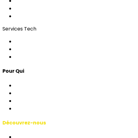
Wi-Fi pour événements
Régies & Services
Bonding
Services Tech
Contrôle d'Accès
Apps pour Événements
Développement Custom
Pour Qui
Corporate & Événements
AP & Institutions
Agences
Interprètes & Écoles
Découvrez-nous
Manifeste RSAI