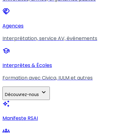
handshake
Agences
Interprétation, service AV, événements
school
Interprètes & Écoles
Formation avec Civica, IULM et autres
expand_more
Découvrez-nous
auto_awesome
Manifeste RSAI
groups