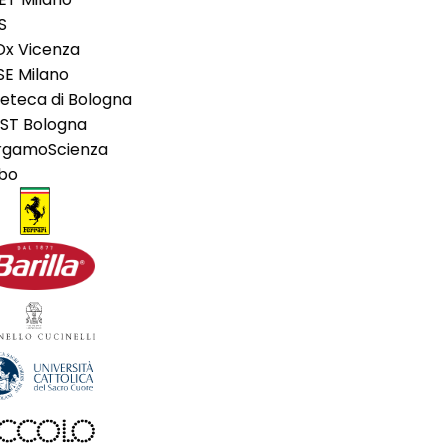
S
x Vicenza
E Milano
eteca di Bologna
T Bologna
gamoScienza
bo