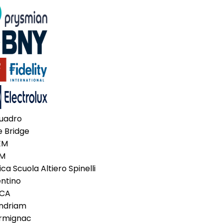
uadro
 Bridge
EM
M
ca Scuola Altiero Spinelli
ntino
CA
driam
mignac