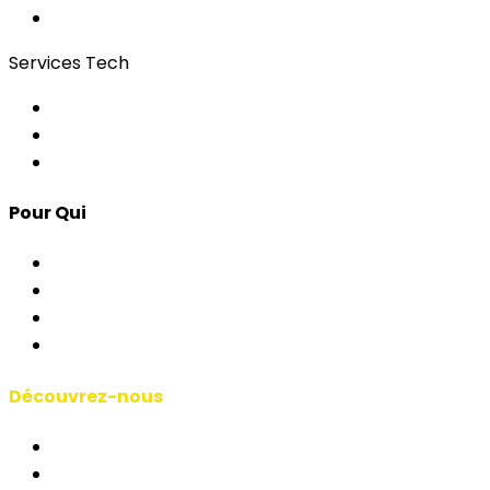
Bonding
Services Tech
Contrôle d'Accès
Apps pour Événements
Développement Custom
Pour Qui
Corporate & Événements
AP & Institutions
Agences
Interprètes & Écoles
Découvrez-nous
Manifeste RSAI
Qui Sommes-Nous