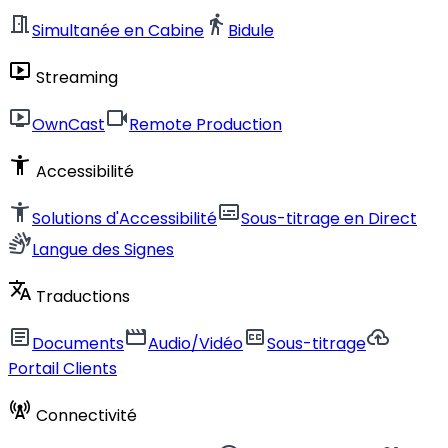
meeting_room
directions_walk
Simultanée en Cabine
Bidule
live_tv
Streaming
live_tv
videocam
OwnCast
Remote Production
accessibility_new
Accessibilité
accessibility_new
subtitles
Solutions d'Accessibilité
Sous-titrage en Direct
sign_language
Langue des Signes
translate
Traductions
article
movie
closed_caption
cloud_upload
Documents
Audio/Vidéo
Sous-titrage
Portail Clients
cell_tower
Connectivité