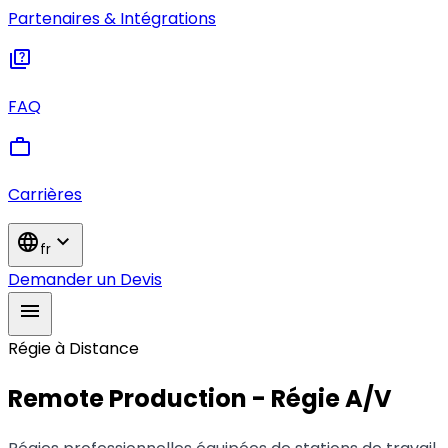
Partenaires & Intégrations
quiz
FAQ
work
Carrières
language
expand_more
fr
Demander un Devis
menu
Régie à Distance
Remote Production - Régie A/V