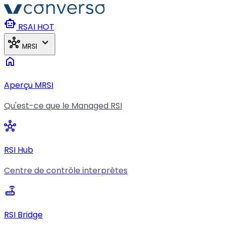
Aller au contenu principal
smart_toy
RSAI
HOT
hub
expand_more
MRSI
home
Aperçu MRSI
Qu'est-ce que le Managed RSI
hub
RSI Hub
Centre de contrôle interprètes
router
RSI Bridge