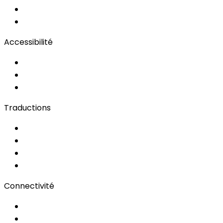
OwnCast
Remote Production
Accessibilité
Solutions d'Accessibilité
Sous-titrage en Direct
Langue des Signes
Traductions
Documents
Audio/Vidéo
Sous-titrage
Portail Clients
Connectivité
Wi-Fi pour événements
Régies & Services