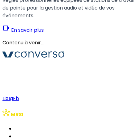
Régies professionnelles équipées de stations de travail
de pointe pour la gestion audio et vidéo de vos
événements.
videocam
En savoir plus
Contenu à venir...
Converso® et VERSO® sont des marques déposées de
ABB S.r.l. Via Dezza, 25
phone
mail
+39 02 8719 9864
verso@verso.it
Li
X
Ig
Fb
hub
MRSI
RSI Hub
RSI Bridge