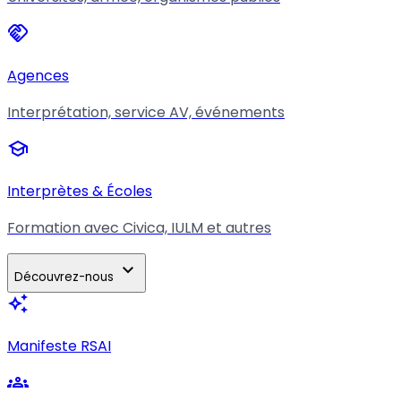
handshake
Agences
Interprétation, service AV, événements
school
Interprètes & Écoles
Formation avec Civica, IULM et autres
expand_more
Découvrez-nous
auto_awesome
Manifeste RSAI
groups