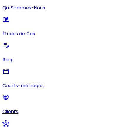
Qui Sommes-Nous
auto_stories
Études de Cas
edit_note
Blog
movie
Courts-métrages
handshake
Clients
hub