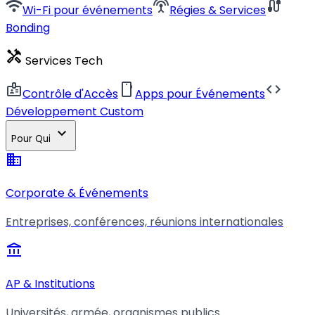
wifi
settings_input_antenna
cable
Wi-Fi pour événements
Régies & Services
Bonding
handyman
Services Tech
badge
smartphone
code
Contrôle d'Accès
Apps pour Événements
Développement Custom
expand_more
Pour Qui
business
Corporate & Événements
Entreprises, conférences, réunions internationales
account_balance
AP & Institutions
Universités, armée, organismes publics