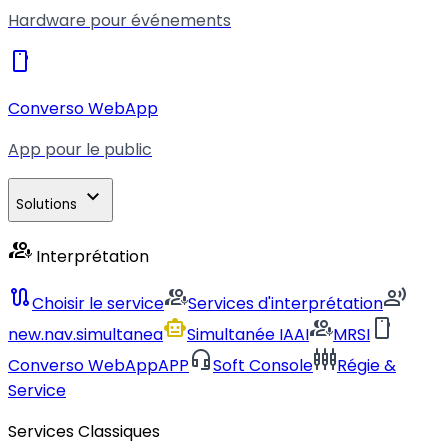
Hardware pour événements
smartphone
Converso WebApp
App pour le public
expand_more
Solutions
interpreter_mode
Interprétation
route
interpreter_mode
record_voice_over
Choisir le service
Services d'interprétation
smart_toy
interpreter_mode
smartphone
new.nav.simultanea
Simultanée IA
AI
MRSI
headset_mic
settings_input_component
Converso WebApp
APP
Soft Console
Régie &
Service
Services Classiques