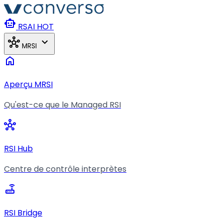
Aller au contenu principal
smart_toy
RSAI
HOT
hub
expand_more
MRSI
home
Aperçu MRSI
Qu'est-ce que le Managed RSI
hub
RSI Hub
Centre de contrôle interprètes
router
RSI Bridge