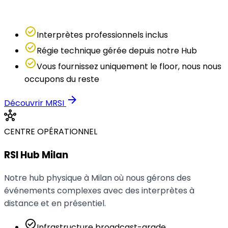
technologie et la régie à distance.
check_circle
Interprètes professionnels inclus
check_circle
Régie technique gérée depuis notre Hub
check_circle
Vous fournissez uniquement le floor, nous nous
occupons du reste
arrow_forward
Découvrir MRSI
hub
CENTRE OPÉRATIONNEL
RSI Hub Milan
Notre hub physique à Milan où nous gérons des
événements complexes avec des interprètes à
distance et en présentiel.
check_circle
Infrastructure broadcast-grade