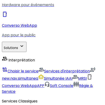
Hardware pour événements
smartphone
Converso WebApp
App pour le public
expand_more
Solutions
interpreter_mode
Interprétation
route
interpreter_mode
record_voice_over
Choisir le service
Services d'interprétation
smart_toy
interpreter_mode
smartphone
new.nav.simultanea
Simultanée IA
AI
MRSI
headset_mic
settings_input_component
Converso WebApp
APP
Soft Console
Régie &
Service
Services Classiques