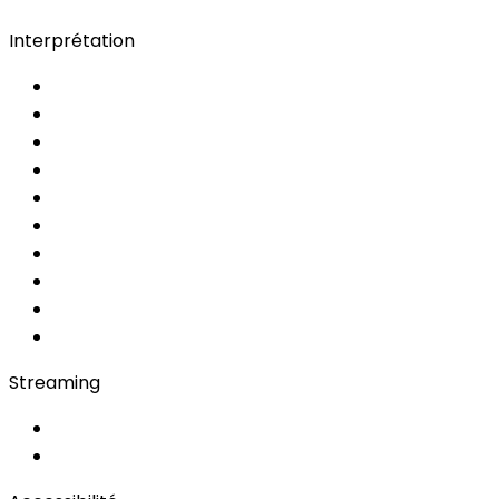
Interprétation
Choisir le service
Services d'interprétation
new.nav.simultanea
Simultanée IA
AI
MRSI
Converso WebApp
APP
Soft Console
Régie & Service
Simultanée en Cabine
Bidule
Streaming
OwnCast
Remote Production