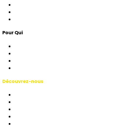
Contrôle d'Accès
Apps pour Événements
Développement Custom
Pour Qui
Corporate & Événements
AP & Institutions
Agences
Interprètes & Écoles
Découvrez-nous
Manifeste RSAI
Qui Sommes-Nous
Études de Cas
Blog
Courts-métrages