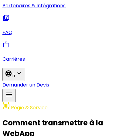
Partenaires & Intégrations
quiz
FAQ
work
Carrières
language
expand_more
fr
Demander un Devis
menu
settings_input_component
Régie & Service
Comment transmettre à la
WebApp