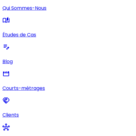
Qui Sommes-Nous
auto_stories
Études de Cas
edit_note
Blog
movie
Courts-métrages
handshake
Clients
hub