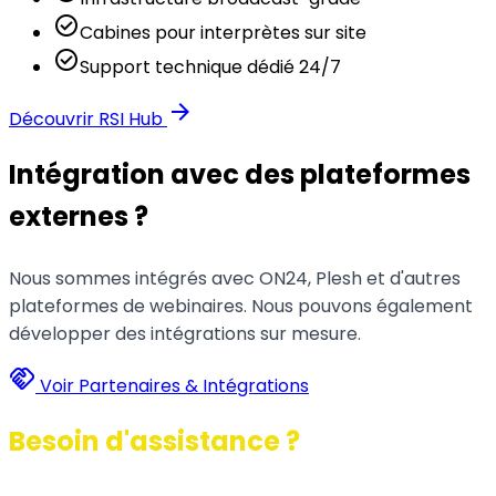
check_circle
Cabines pour interprètes sur site
check_circle
Support technique dédié 24/7
arrow_forward
Découvrir RSI Hub
Intégration avec des plateformes
externes ?
Nous sommes intégrés avec ON24, Plesh et d'autres
plateformes de webinaires. Nous pouvons également
développer des intégrations sur mesure.
handshake
Voir Partenaires & Intégrations
Besoin d'assistance ?