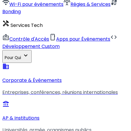
wifi
settings_input_antenna
cable
Wi-Fi pour événements
Régies & Services
Bonding
handyman
Services Tech
badge
smartphone
code
Contrôle d'Accès
Apps pour Événements
Développement Custom
expand_more
Pour Qui
business
Corporate & Événements
Entreprises, conférences, réunions internationales
account_balance
AP & Institutions
Universités, armée, organismes publics