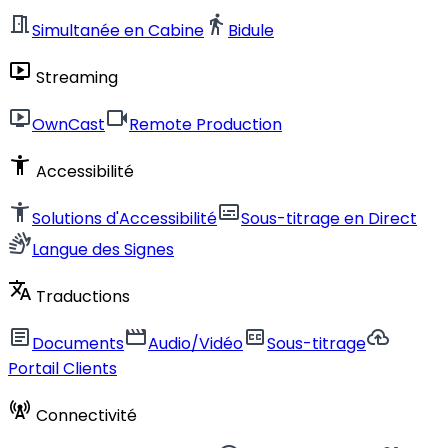
meeting_room
directions_walk
Simultanée en Cabine
Bidule
live_tv
Streaming
live_tv
videocam
OwnCast
Remote Production
accessibility_new
Accessibilité
accessibility_new
subtitles
Solutions d'Accessibilité
Sous-titrage en Direct
sign_language
Langue des Signes
translate
Traductions
article
movie
closed_caption
cloud_upload
Documents
Audio/Vidéo
Sous-titrage
Portail Clients
cell_tower
Connectivité