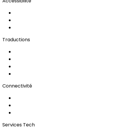
Accessibilité
Solutions d'Accessibilité
Sous-titrage en Direct
Langue des Signes
Traductions
Documents
Audio/Vidéo
Sous-titrage
Portail Clients
Connectivité
Wi-Fi pour événements
Régies & Services
Bonding
Services Tech