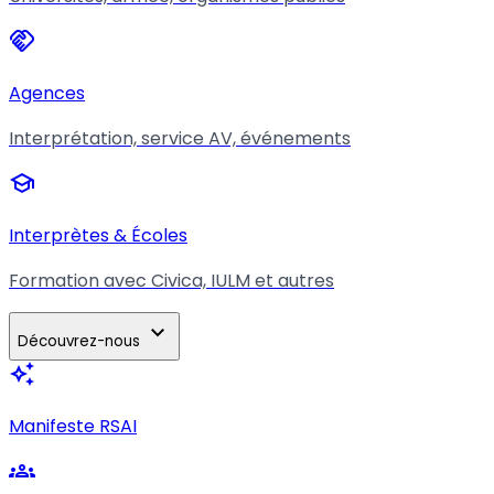
handshake
Agences
Interprétation, service AV, événements
school
Interprètes & Écoles
Formation avec Civica, IULM et autres
expand_more
Découvrez-nous
auto_awesome
Manifeste RSAI
groups