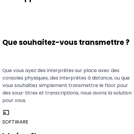
Toutes les méthodes pour publier de l'audio et des
langues dans la Converso WebApp, selon le type
d'événement et la configuration de la régie.
Que souhaitez-vous transmettre ?
Que vous ayez des interprètes sur place avec des
consoles physiques, des interprètes à distance, ou que
vous souhaitiez simplement transmettre le floor pour
des sous-titres et transcriptions, nous avons la solution
pour vous.
cast
SOFTWARE