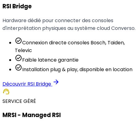
RSI Bridge
Hardware dédié pour connecter des consoles
d'interprétation physiques au système cloud Converso.
check_circle
Connexion directe consoles Bosch, Taiden,
Televic
check_circle
Faible latence garantie
check_circle
Installation plug & play, disponible en location
arrow_forward
Découvrir RSI Bridge
support_agent
SERVICE GÉRÉ
MRSI - Managed RSI
Vous n'avez pas d'interprètes ou vous souhaitez tout
déléguer ? Avec MRSI, nous gérons les interprètes, la