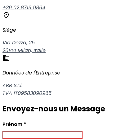
+39 02 8719 9864
location_on
Siège
Via Dezza, 25
20144 Milan, Italie
business
Données de l'Entreprise
ABB S.r.l.
TVA IT09583090965
Envoyez-nous un Message
Champ obligatoire
Prénom
*