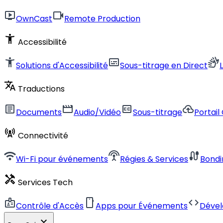
live_tv
videocam
OwnCast
Remote Production
accessibility_new
Accessibilité
accessibility_new
subtitles
sign_language
Solutions d'Accessibilité
Sous-titrage en Direct
translate
Traductions
article
movie
closed_caption
cloud_upload
Documents
Audio/Vidéo
Sous-titrage
Portail
cell_tower
Connectivité
wifi
settings_input_antenna
cable
Wi-Fi pour événements
Régies & Services
Bondi
handyman
Services Tech
badge
smartphone
code
Contrôle d'Accès
Apps pour Événements
Déve
expand_more