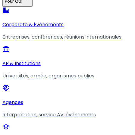
Pour Qui
business
Corporate & Événements
Entreprises, conférences, réunions internationales
account_balance
AP & Institutions
Universités, armée, organismes publics
handshake
Agences
Interprétation, service AV, événements
school