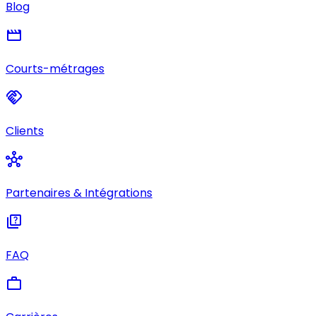
Blog
movie
Courts-métrages
handshake
Clients
hub
Partenaires & Intégrations
quiz
FAQ
work