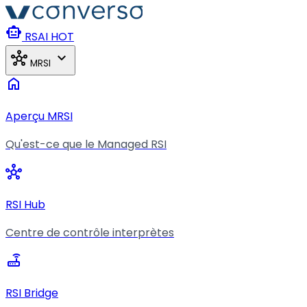
Aller au contenu principal
smart_toy
RSAI
HOT
hub
expand_more
MRSI
home
Aperçu MRSI
Qu'est-ce que le Managed RSI
hub
RSI Hub
Centre de contrôle interprètes
router
RSI Bridge