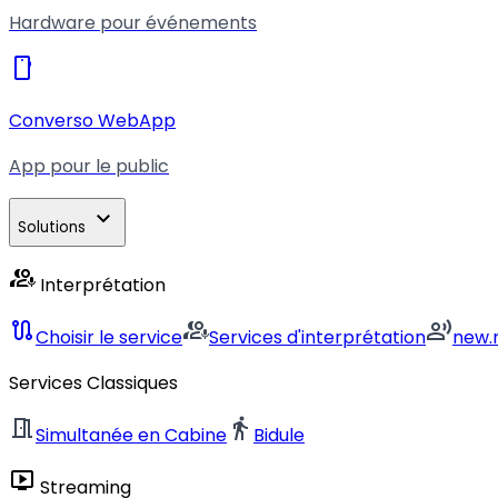
Hardware pour événements
smartphone
Converso WebApp
App pour le public
expand_more
Solutions
interpreter_mode
Interprétation
route
interpreter_mode
record_voice_over
Choisir le service
Services d'interprétation
new.
Services Classiques
meeting_room
directions_walk
Simultanée en Cabine
Bidule
live_tv
Streaming