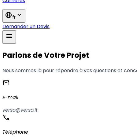
Carrières
language
expand_more
fr
Demander un Devis
menu
Parlons de Votre Projet
Nous sommes là pour répondre à vos questions et conce
mail
E-mail
verso@verso.it
phone
Téléphone