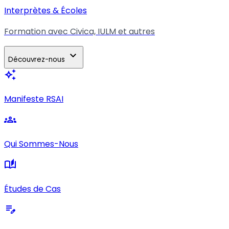
Interprètes & Écoles
Formation avec Civica, IULM et autres
expand_more
Découvrez-nous
auto_awesome
Manifeste RSAI
groups
Qui Sommes-Nous
auto_stories
Études de Cas
edit_note