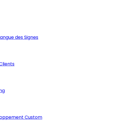
Langue des Signes
 Clients
ng
loppement Custom