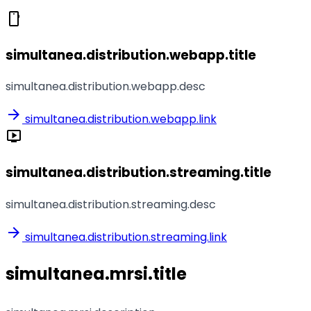
smartphone
simultanea.distribution.webapp.title
simultanea.distribution.webapp.desc
arrow_forward
simultanea.distribution.webapp.link
live_tv
simultanea.distribution.streaming.title
simultanea.distribution.streaming.desc
arrow_forward
simultanea.distribution.streaming.link
simultanea.mrsi.title