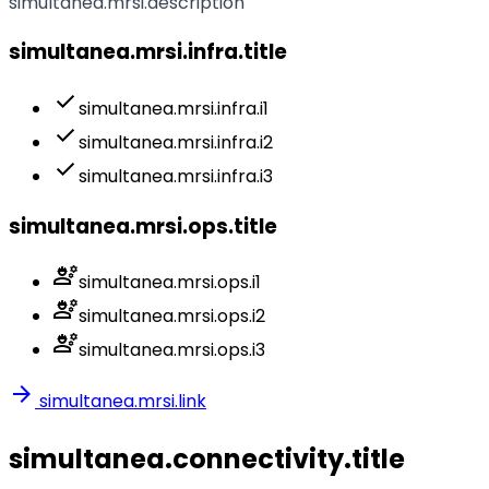
simultanea.mrsi.description
simultanea.mrsi.infra.title
check
simultanea.mrsi.infra.i1
check
simultanea.mrsi.infra.i2
check
simultanea.mrsi.infra.i3
simultanea.mrsi.ops.title
engineering
simultanea.mrsi.ops.i1
engineering
simultanea.mrsi.ops.i2
engineering
simultanea.mrsi.ops.i3
arrow_forward
simultanea.mrsi.link
simultanea.connectivity.title