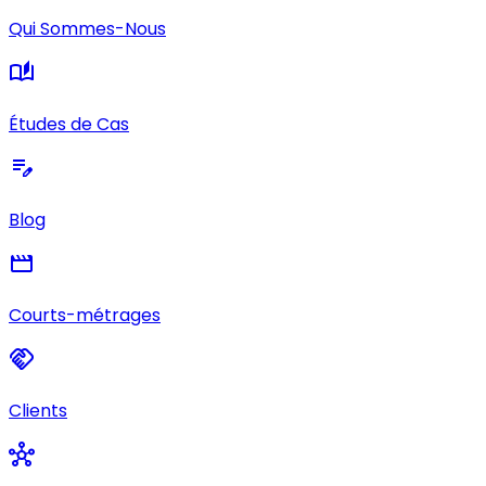
Qui Sommes-Nous
auto_stories
Études de Cas
edit_note
Blog
movie
Courts-métrages
handshake
Clients
hub