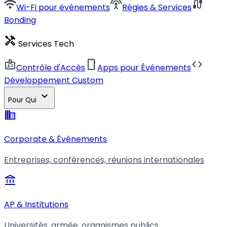
wifi
settings_input_antenna
cable
Wi-Fi pour événements
Régies & Services
Bonding
handyman
Services Tech
badge
smartphone
code
Contrôle d'Accès
Apps pour Événements
Développement Custom
expand_more
Pour Qui
business
Corporate & Événements
Entreprises, conférences, réunions internationales
account_balance
AP & Institutions
Universités, armée, organismes publics