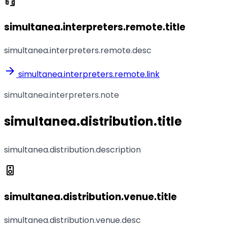
headset_mic
simultanea.interpreters.remote.title
simultanea.interpreters.remote.desc
arrow_forward
simultanea.interpreters.remote.link
simultanea.interpreters.note
simultanea.distribution.title
simultanea.distribution.description
speaker
simultanea.distribution.venue.title
simultanea.distribution.venue.desc