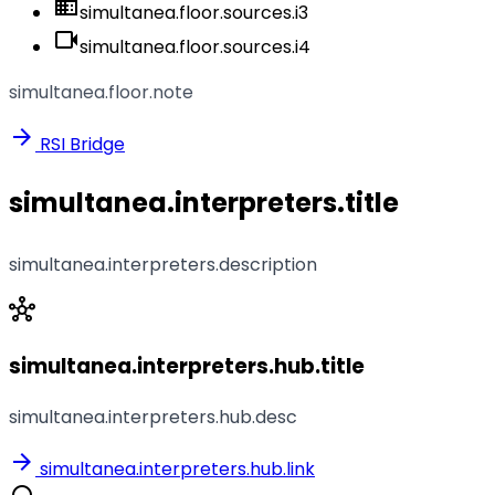
domain
simultanea.floor.sources.i3
videocam
simultanea.floor.sources.i4
simultanea.floor.note
arrow_forward
RSI Bridge
simultanea.interpreters.title
simultanea.interpreters.description
hub
simultanea.interpreters.hub.title
simultanea.interpreters.hub.desc
arrow_forward
simultanea.interpreters.hub.link