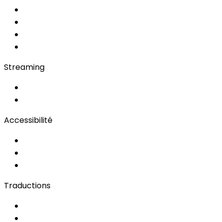
Soft Console
Régie & Service
Simultanée en Cabine
Bidule
Streaming
OwnCast
Remote Production
Accessibilité
Solutions d'Accessibilité
Sous-titrage en Direct
Langue des Signes
Traductions
Documents
Audio/Vidéo