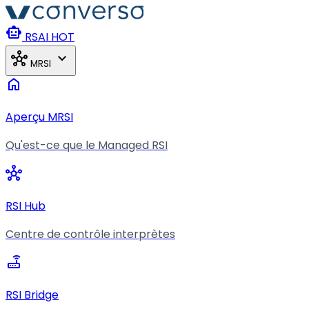
Aller au contenu principal
smart_toy
RSAI
HOT
hub
expand_more
MRSI
home
Aperçu MRSI
Qu'est-ce que le Managed RSI
hub
RSI Hub
Centre de contrôle interprètes
router
RSI Bridge