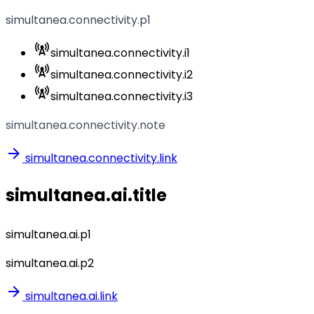
simultanea.connectivity.p1
cell_tower
simultanea.connectivity.i1
cell_tower
simultanea.connectivity.i2
cell_tower
simultanea.connectivity.i3
simultanea.connectivity.note
arrow_forward
simultanea.connectivity.link
simultanea.ai.title
simultanea.ai.p1
simultanea.ai.p2
arrow_forward
simultanea.ai.link