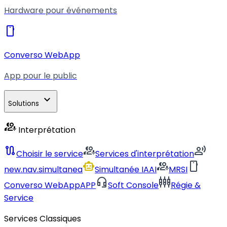
Hardware pour événements
smartphone
Converso WebApp
App pour le public
expand_more
Solutions
interpreter_mode
Interprétation
route
interpreter_mode
record_voice_over
Choisir le service
Services d'interprétation
smart_toy
interpreter_mode
smartphone
new.nav.simultanea
Simultanée IA
AI
MRSI
headset_mic
settings_input_component
Converso WebApp
APP
Soft Console
Régie &
Service
Services Classiques