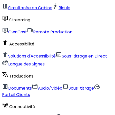
meeting_room
directions_walk
Simultanée en Cabine
Bidule
live_tv
Streaming
live_tv
videocam
OwnCast
Remote Production
accessibility_new
Accessibilité
accessibility_new
subtitles
Solutions d'Accessibilité
Sous-titrage en Direct
sign_language
Langue des Signes
translate
Traductions
article
movie
closed_caption
cloud_upload
Documents
Audio/Vidéo
Sous-titrage
Portail Clients
cell_tower
Connectivité