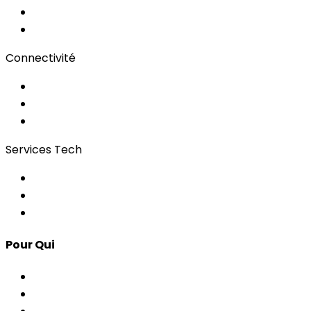
Sous-titrage
Portail Clients
Connectivité
Wi-Fi pour événements
Régies & Services
Bonding
Services Tech
Contrôle d'Accès
Apps pour Événements
Développement Custom
Pour Qui
Corporate & Événements
AP & Institutions