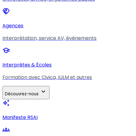
handshake
Agences
Interprétation, service AV, événements
school
Interprètes & Écoles
Formation avec Civica, IULM et autres
expand_more
Découvrez-nous
auto_awesome
Manifeste RSAI
groups