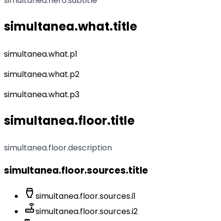
simultanea.hero.subtitle
simultanea.what.title
simultanea.what.p1
simultanea.what.p2
simultanea.what.p3
simultanea.floor.title
simultanea.floor.description
simultanea.floor.sources.title
settings_input_hdmi
simultanea.floor.sources.i1
router
simultanea.floor.sources.i2