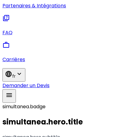
Partenaires & Intégrations
quiz
FAQ
work
Carrières
language
expand_more
fr
Demander un Devis
menu
simultanea.badge
simultanea.hero.title