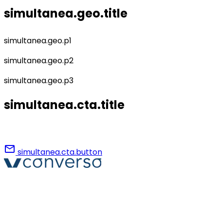
simultanea.geo.title
simultanea.geo.p1
simultanea.geo.p2
simultanea.geo.p3
simultanea.cta.title
simultanea.cta.description
mail
simultanea.cta.button
Converso® et VERSO® sont des marques déposées de
ABB S.r.l. Via Dezza, 25
phone
mail