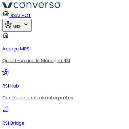
Aller au contenu principal
smart_toy
RSAI
HOT
hub
expand_more
MRSI
home
Aperçu MRSI
Qu'est-ce que le Managed RSI
hub
RSI Hub
Centre de contrôle interprètes
router
RSI Bridge