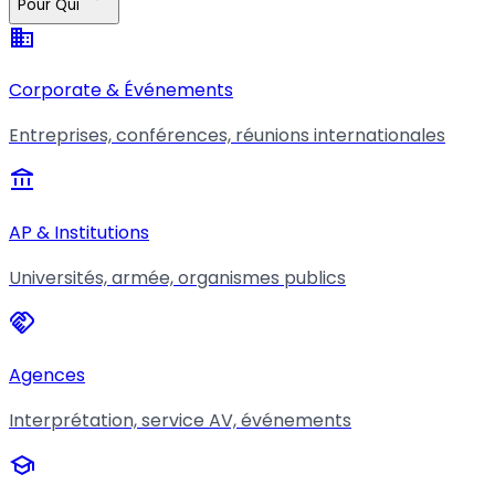
Pour Qui
business
Corporate & Événements
Entreprises, conférences, réunions internationales
account_balance
AP & Institutions
Universités, armée, organismes publics
handshake
Agences
Interprétation, service AV, événements
school