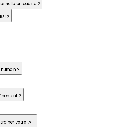
tionnelle en cabine ?
RSI ?
e humain ?
vénement ?
raîner votre IA ?