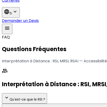
Carrières
language
expand_more
fr
Demander un Devis
menu
FAQ
Questions Fréquentes
Interprétation à Distance : RSI, MRSI, RSAI — Accessibili
interpreter_mode
Interprétation à Distance : RSI, MRSI
expand_more
Qu'est-ce que le RSI ?