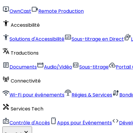
live_tv
videocam
OwnCast
Remote Production
accessibility_new
Accessibilité
accessibility_new
subtitles
sign_language
Solutions d'Accessibilité
Sous-titrage en Direct
translate
Traductions
article
movie
closed_caption
cloud_upload
Documents
Audio/Vidéo
Sous-titrage
Portail
cell_tower
Connectivité
wifi
settings_input_antenna
cable
Wi-Fi pour événements
Régies & Services
Bondi
handyman
Services Tech
badge
smartphone
code
Contrôle d'Accès
Apps pour Événements
Déve
expand_more