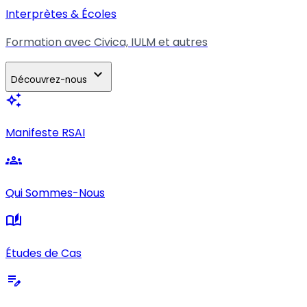
Interprètes & Écoles
Formation avec Civica, IULM et autres
expand_more
Découvrez-nous
auto_awesome
Manifeste RSAI
groups
Qui Sommes-Nous
auto_stories
Études de Cas
edit_note