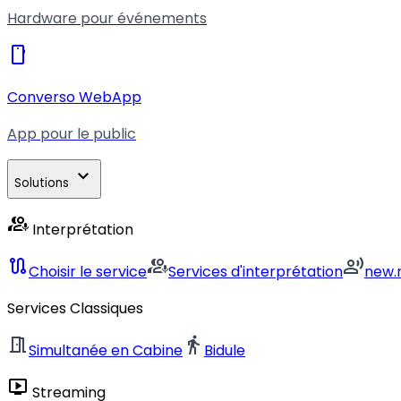
Hardware pour événements
smartphone
Converso WebApp
App pour le public
expand_more
Solutions
interpreter_mode
Interprétation
route
interpreter_mode
record_voice_over
Choisir le service
Services d'interprétation
new.
Services Classiques
meeting_room
directions_walk
Simultanée en Cabine
Bidule
live_tv
Streaming