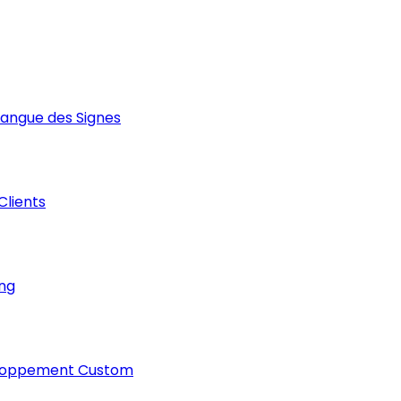
Langue des Signes
 Clients
ng
loppement Custom