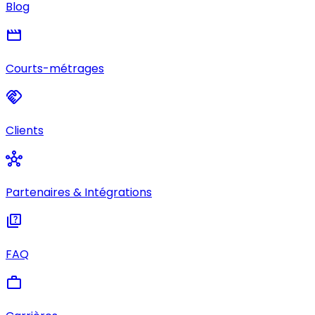
Blog
movie
Courts-métrages
handshake
Clients
hub
Partenaires & Intégrations
quiz
FAQ
work