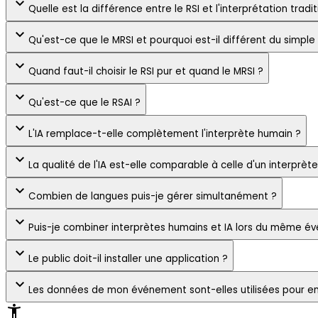
expand_more
Quelle est la différence entre le RSI et l'interprétation tradi
expand_more
Qu'est-ce que le MRSI et pourquoi est-il différent du simple 
expand_more
Quand faut-il choisir le RSI pur et quand le MRSI ?
expand_more
Qu'est-ce que le RSAI ?
expand_more
L'IA remplace-t-elle complètement l'interprète humain ?
expand_more
La qualité de l'IA est-elle comparable à celle d'un interprèt
expand_more
Combien de langues puis-je gérer simultanément ?
expand_more
Puis-je combiner interprètes humains et IA lors du même é
expand_more
Le public doit-il installer une application ?
expand_more
Les données de mon événement sont-elles utilisées pour ent
accessibility_new