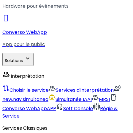
Hardware pour événements
smartphone
Converso WebApp
App pour le public
expand_more
Solutions
interpreter_mode
Interprétation
route
interpreter_mode
record_voice_over
Choisir le service
Services d'interprétation
smart_toy
interpreter_mode
smartphone
new.nav.simultanea
Simultanée IA
AI
MRSI
headset_mic
settings_input_component
Converso WebApp
APP
Soft Console
Régie &
Service
Services Classiques