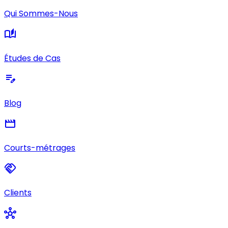
Qui Sommes-Nous
auto_stories
Études de Cas
edit_note
Blog
movie
Courts-métrages
handshake
Clients
hub