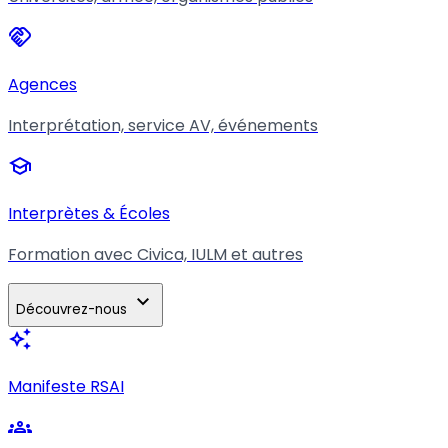
handshake
Agences
Interprétation, service AV, événements
school
Interprètes & Écoles
Formation avec Civica, IULM et autres
expand_more
Découvrez-nous
auto_awesome
Manifeste RSAI
groups