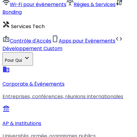
wifi
settings_input_antenna
cable
Wi-Fi pour événements
Régies & Services
Bonding
handyman
Services Tech
badge
smartphone
code
Contrôle d'Accès
Apps pour Événements
Développement Custom
expand_more
Pour Qui
business
Corporate & Événements
Entreprises, conférences, réunions internationales
account_balance
AP & Institutions
Universités, armée, organismes publics