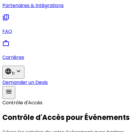
Partenaires & Intégrations
quiz
FAQ
work
Carrières
language
expand_more
fr
Demander un Devis
menu
Contrôle d'Accès
Contrôle d'Accès pour Événements