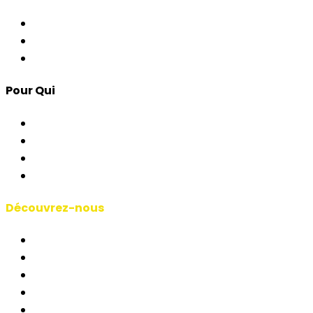
Contrôle d'Accès
Apps pour Événements
Développement Custom
Pour Qui
Corporate & Événements
AP & Institutions
Agences
Interprètes & Écoles
Découvrez-nous
Manifeste RSAI
Qui Sommes-Nous
Études de Cas
Blog
Courts-métrages