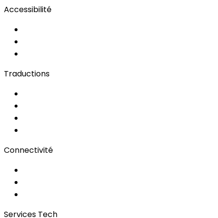
Accessibilité
Solutions d'Accessibilité
Sous-titrage en Direct
Langue des Signes
Traductions
Documents
Audio/Vidéo
Sous-titrage
Portail Clients
Connectivité
Wi-Fi pour événements
Régies & Services
Bonding
Services Tech