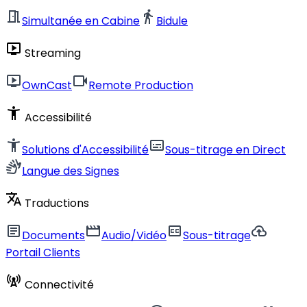
meeting_room
directions_walk
Simultanée en Cabine
Bidule
live_tv
Streaming
live_tv
videocam
OwnCast
Remote Production
accessibility_new
Accessibilité
accessibility_new
subtitles
Solutions d'Accessibilité
Sous-titrage en Direct
sign_language
Langue des Signes
translate
Traductions
article
movie
closed_caption
cloud_upload
Documents
Audio/Vidéo
Sous-titrage
Portail Clients
cell_tower
Connectivité