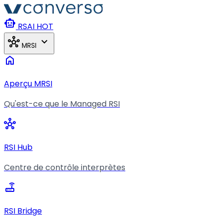
Aller au contenu principal
smart_toy
RSAI
HOT
hub
expand_more
MRSI
home
Aperçu MRSI
Qu'est-ce que le Managed RSI
hub
RSI Hub
Centre de contrôle interprètes
router
RSI Bridge