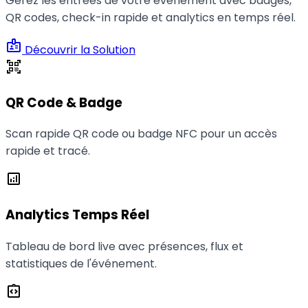
Gérez les entrées de votre événement avec badges,
QR codes, check-in rapide et analytics en temps réel.
badge
Découvrir la Solution
qr_code_scanner
QR Code & Badge
Scan rapide QR code ou badge NFC pour un accès
rapide et tracé.
analytics
Analytics Temps Réel
Tableau de bord live avec présences, flux et
statistiques de l'événement.
integration_instructions