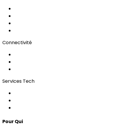
Documents
Audio/Vidéo
Sous-titrage
Portail Clients
Connectivité
Wi-Fi pour événements
Régies & Services
Bonding
Services Tech
Contrôle d'Accès
Apps pour Événements
Développement Custom
Pour Qui