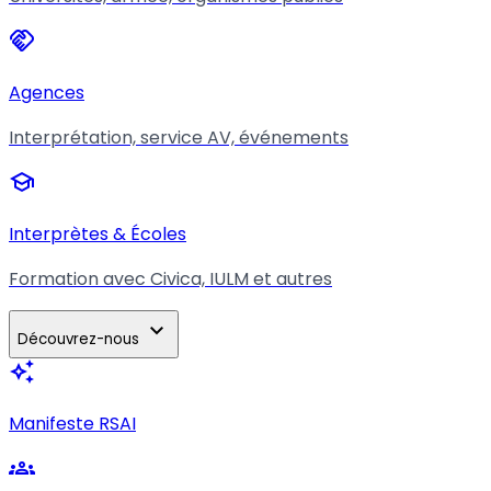
handshake
Agences
Interprétation, service AV, événements
school
Interprètes & Écoles
Formation avec Civica, IULM et autres
expand_more
Découvrez-nous
auto_awesome
Manifeste RSAI
groups