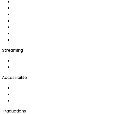
Simultanée IA
AI
MRSI
Converso WebApp
APP
Soft Console
Régie & Service
Simultanée en Cabine
Bidule
Streaming
OwnCast
Remote Production
Accessibilité
Solutions d'Accessibilité
Sous-titrage en Direct
Langue des Signes
Traductions