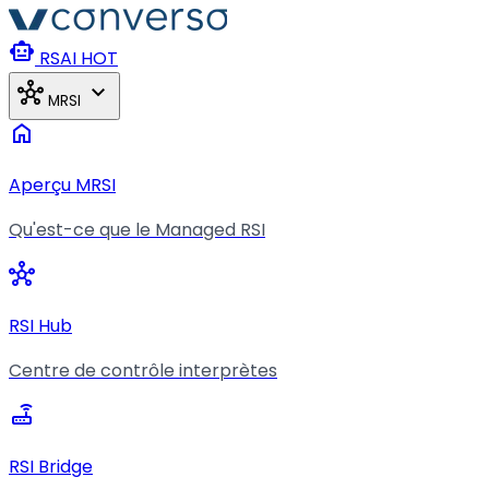
Aller au contenu principal
smart_toy
RSAI
HOT
hub
expand_more
MRSI
home
Aperçu MRSI
Qu'est-ce que le Managed RSI
hub
RSI Hub
Centre de contrôle interprètes
router
RSI Bridge