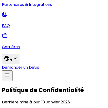
Partenaires & Intégrations
quiz
FAQ
work
Carrières
language
expand_more
fr
Demander un Devis
menu
Politique de Confidentialité
Dernière mise à jour: 13 Janvier 2026