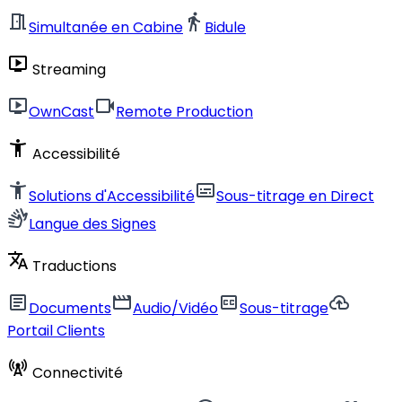
meeting_room
directions_walk
Simultanée en Cabine
Bidule
live_tv
Streaming
live_tv
videocam
OwnCast
Remote Production
accessibility_new
Accessibilité
accessibility_new
subtitles
Solutions d'Accessibilité
Sous-titrage en Direct
sign_language
Langue des Signes
translate
Traductions
article
movie
closed_caption
cloud_upload
Documents
Audio/Vidéo
Sous-titrage
Portail Clients
cell_tower
Connectivité