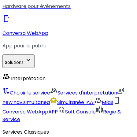
Hardware pour événements
smartphone
Converso WebApp
App pour le public
expand_more
Solutions
interpreter_mode
Interprétation
route
interpreter_mode
record_voice_over
Choisir le service
Services d'interprétation
smart_toy
interpreter_mode
smartphone
new.nav.simultanea
Simultanée IA
AI
MRSI
headset_mic
settings_input_component
Converso WebApp
APP
Soft Console
Régie &
Service
Services Classiques