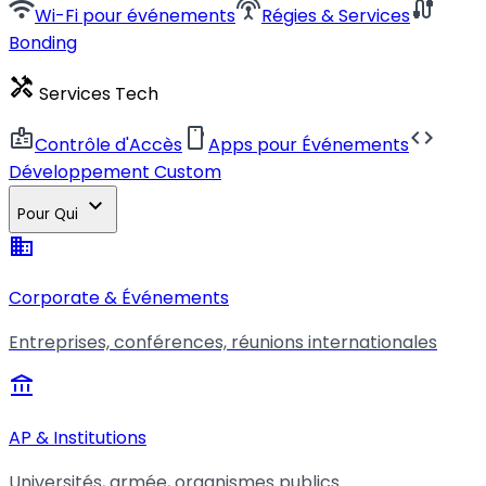
wifi
settings_input_antenna
cable
Wi-Fi pour événements
Régies & Services
Bonding
handyman
Services Tech
badge
smartphone
code
Contrôle d'Accès
Apps pour Événements
Développement Custom
expand_more
Pour Qui
business
Corporate & Événements
Entreprises, conférences, réunions internationales
account_balance
AP & Institutions
Universités, armée, organismes publics