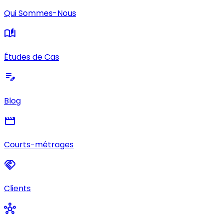
Qui Sommes-Nous
auto_stories
Études de Cas
edit_note
Blog
movie
Courts-métrages
handshake
Clients
hub