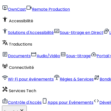
live_tv
videocam
OwnCast
Remote Production
accessibility_new
Accessibilité
accessibility_new
subtitles
sign_language
Solutions d'Accessibilité
Sous-titrage en Direct
translate
Traductions
article
movie
closed_caption
cloud_upload
Documents
Audio/Vidéo
Sous-titrage
Portail
cell_tower
Connectivité
wifi
settings_input_antenna
cable
Wi-Fi pour événements
Régies & Services
Bondi
handyman
Services Tech
badge
smartphone
code
Contrôle d'Accès
Apps pour Événements
Déve
expand_more