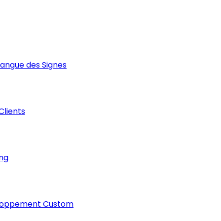
Langue des Signes
 Clients
ng
loppement Custom