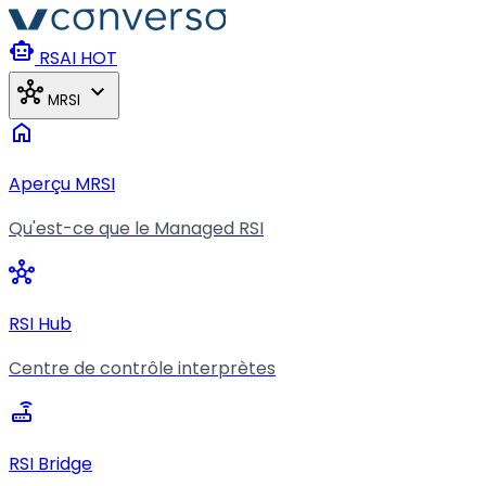
Aller au contenu principal
smart_toy
RSAI
HOT
hub
expand_more
MRSI
home
Aperçu MRSI
Qu'est-ce que le Managed RSI
hub
RSI Hub
Centre de contrôle interprètes
router
RSI Bridge