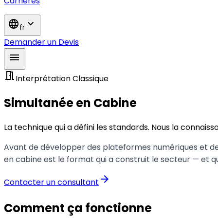
Carrières
language
expand_more
fr
Demander un Devis
menu
meeting_room
Interprétation Classique
Simultanée en Cabine
La technique qui a défini les standards. Nous la connaisson
Avant de développer des plateformes numériques et des 
en cabine est le format qui a construit le secteur — et q
arrow_forward
Contacter un consultant
Comment ça fonctionne