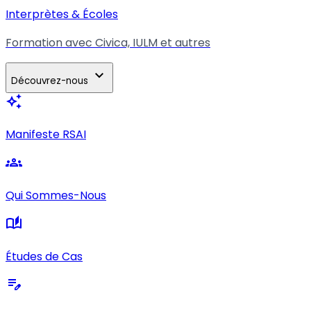
Interprètes & Écoles
Formation avec Civica, IULM et autres
expand_more
Découvrez-nous
auto_awesome
Manifeste RSAI
groups
Qui Sommes-Nous
auto_stories
Études de Cas
edit_note