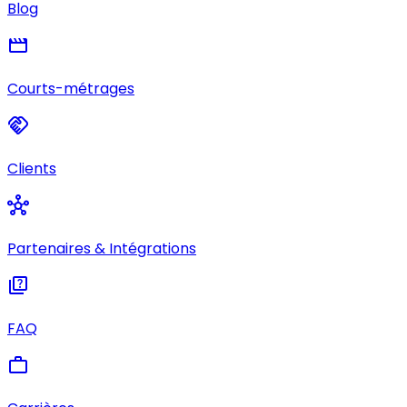
Blog
movie
Courts-métrages
handshake
Clients
hub
Partenaires & Intégrations
quiz
FAQ
work