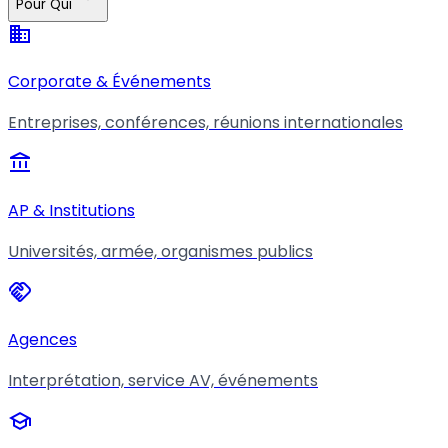
Pour Qui
business
Corporate & Événements
Entreprises, conférences, réunions internationales
account_balance
AP & Institutions
Universités, armée, organismes publics
handshake
Agences
Interprétation, service AV, événements
school