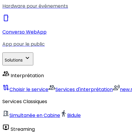
Hardware pour événements
smartphone
Converso WebApp
App pour le public
expand_more
Solutions
interpreter_mode
Interprétation
route
interpreter_mode
record_voice_over
Choisir le service
Services d'interprétation
new.
Services Classiques
meeting_room
directions_walk
Simultanée en Cabine
Bidule
live_tv
Streaming