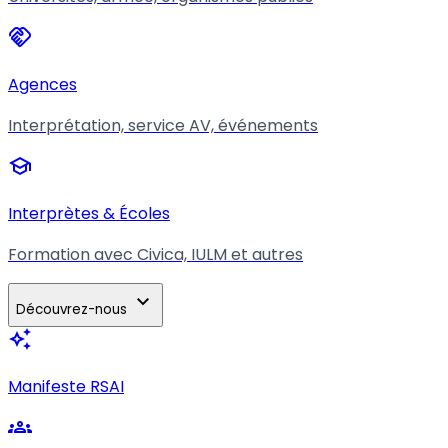
handshake
Agences
Interprétation, service AV, événements
school
Interprètes & Écoles
Formation avec Civica, IULM et autres
expand_more
Découvrez-nous
auto_awesome
Manifeste RSAI
groups