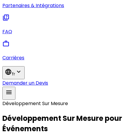
Partenaires & Intégrations
quiz
FAQ
work
Carrières
language
expand_more
fr
Demander un Devis
menu
Développement Sur Mesure
Développement Sur Mesure pour
Événements