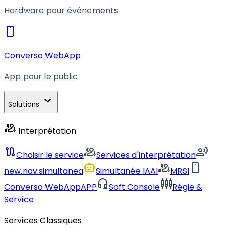
Hardware pour événements
smartphone
Converso WebApp
App pour le public
expand_more
Solutions
interpreter_mode
Interprétation
route
interpreter_mode
record_voice_over
Choisir le service
Services d'interprétation
smart_toy
interpreter_mode
smartphone
new.nav.simultanea
Simultanée IA
AI
MRSI
headset_mic
settings_input_component
Converso WebApp
APP
Soft Console
Régie &
Service
Services Classiques