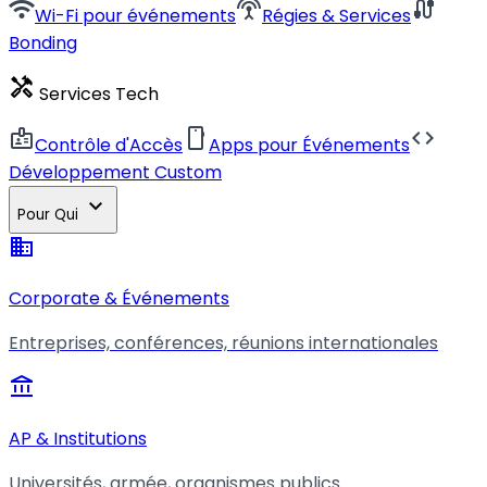
wifi
settings_input_antenna
cable
Wi-Fi pour événements
Régies & Services
Bonding
handyman
Services Tech
badge
smartphone
code
Contrôle d'Accès
Apps pour Événements
Développement Custom
expand_more
Pour Qui
business
Corporate & Événements
Entreprises, conférences, réunions internationales
account_balance
AP & Institutions
Universités, armée, organismes publics