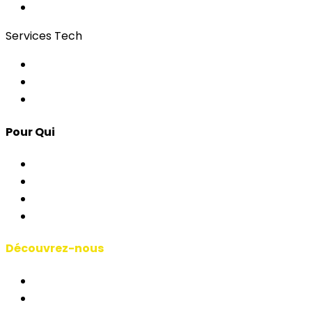
Bonding
Services Tech
Contrôle d'Accès
Apps pour Événements
Développement Custom
Pour Qui
Corporate & Événements
AP & Institutions
Agences
Interprètes & Écoles
Découvrez-nous
Manifeste RSAI
Qui Sommes-Nous