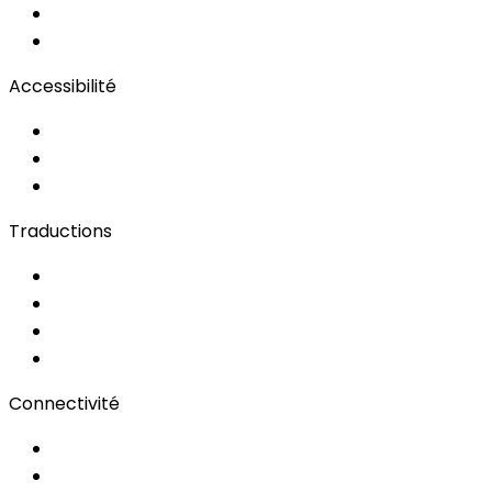
OwnCast
Remote Production
Accessibilité
Solutions d'Accessibilité
Sous-titrage en Direct
Langue des Signes
Traductions
Documents
Audio/Vidéo
Sous-titrage
Portail Clients
Connectivité
Wi-Fi pour événements
Régies & Services