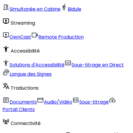
meeting_room
directions_walk
Simultanée en Cabine
Bidule
live_tv
Streaming
live_tv
videocam
OwnCast
Remote Production
accessibility_new
Accessibilité
accessibility_new
subtitles
Solutions d'Accessibilité
Sous-titrage en Direct
sign_language
Langue des Signes
translate
Traductions
article
movie
closed_caption
cloud_upload
Documents
Audio/Vidéo
Sous-titrage
Portail Clients
cell_tower
Connectivité