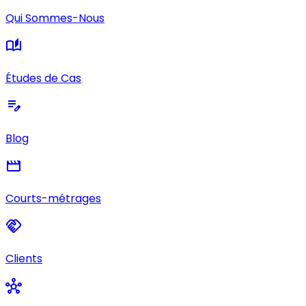
Qui Sommes-Nous
auto_stories
Études de Cas
edit_note
Blog
movie
Courts-métrages
handshake
Clients
hub