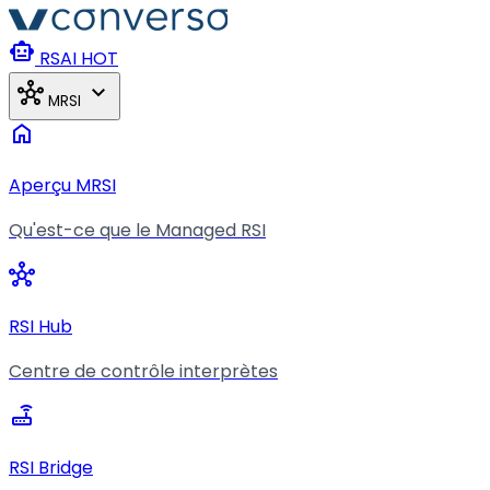
Aller au contenu principal
smart_toy
RSAI
HOT
hub
expand_more
MRSI
home
Aperçu MRSI
Qu'est-ce que le Managed RSI
hub
RSI Hub
Centre de contrôle interprètes
router
RSI Bridge