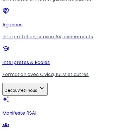
handshake
Agences
Interprétation, service AV, événements
school
Interprètes & Écoles
Formation avec Civica, IULM et autres
expand_more
Découvrez-nous
auto_awesome
Manifeste RSAI
groups