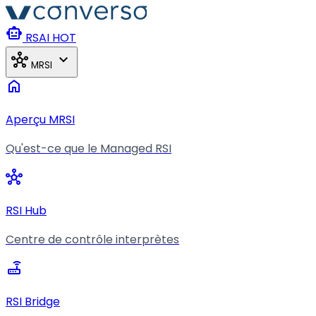
Aller au contenu principal
smart_toy
RSAI
HOT
hub
expand_more
MRSI
home
Aperçu MRSI
Qu'est-ce que le Managed RSI
hub
RSI Hub
Centre de contrôle interprètes
router
RSI Bridge