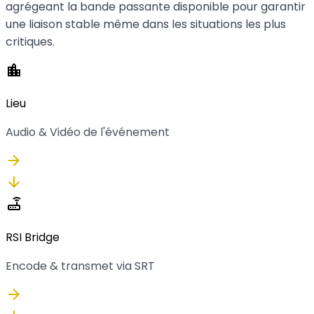
agrégeant la bande passante disponible pour garantir
une liaison stable même dans les situations les plus
critiques.
location_city
Lieu
Audio & Vidéo de l'événement
arrow_forward
arrow_downward
router
RSI Bridge
Encode & transmet via SRT
arrow_forward