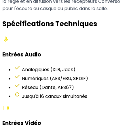
la régie et en diffusion vers les récepteurs Converso
pour l'écoute au casque du public dans la salle.
Spécifications Techniques
mic
Entrées Audio
check
Analogiques (XLR, Jack)
check
Numériques (AES/EBU, SPDIF)
check
Réseau (Dante, AES67)
fiber_manual_record
Jusqu'à 16 canaux simultanés
videocam
Entrées Vidéo