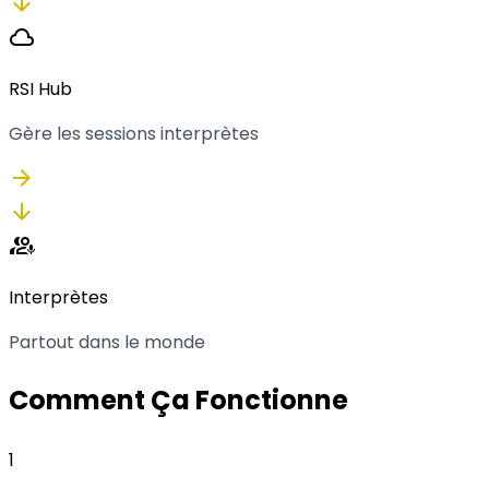
arrow_downward
cloud
RSI Hub
Gère les sessions interprètes
arrow_forward
arrow_downward
interpreter_mode
Interprètes
Partout dans le monde
Comment Ça Fonctionne
1