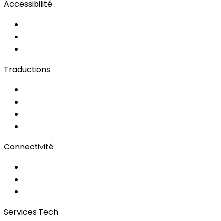
Accessibilité
Solutions d'Accessibilité
Sous-titrage en Direct
Langue des Signes
Traductions
Documents
Audio/Vidéo
Sous-titrage
Portail Clients
Connectivité
Wi-Fi pour événements
Régies & Services
Bonding
Services Tech