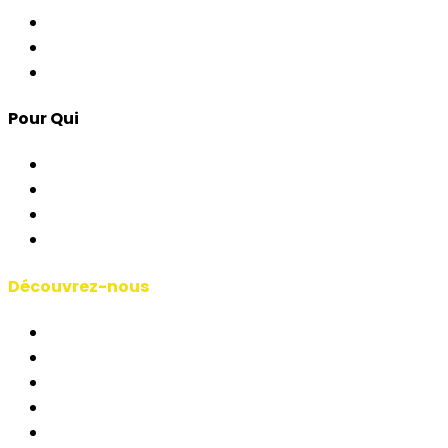
Contrôle d'Accès
Apps pour Événements
Développement Custom
Pour Qui
Corporate & Événements
AP & Institutions
Agences
Interprètes & Écoles
Découvrez-nous
Manifeste RSAI
Qui Sommes-Nous
Études de Cas
Blog
Courts-métrages