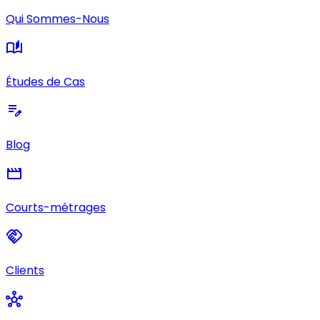
Qui Sommes-Nous
auto_stories
Études de Cas
edit_note
Blog
movie
Courts-métrages
handshake
Clients
hub