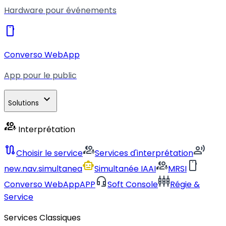
Hardware pour événements
smartphone
Converso WebApp
App pour le public
expand_more
Solutions
interpreter_mode
Interprétation
route
interpreter_mode
record_voice_over
Choisir le service
Services d'interprétation
smart_toy
interpreter_mode
smartphone
new.nav.simultanea
Simultanée IA
AI
MRSI
headset_mic
settings_input_component
Converso WebApp
APP
Soft Console
Régie &
Service
Services Classiques