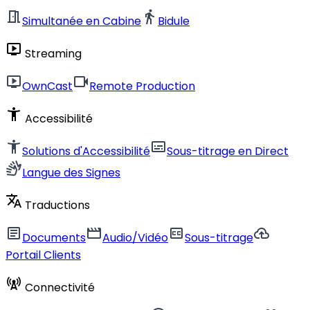
meeting_room
directions_walk
Simultanée en Cabine
Bidule
live_tv
Streaming
live_tv
videocam
OwnCast
Remote Production
accessibility_new
Accessibilité
accessibility_new
subtitles
Solutions d'Accessibilité
Sous-titrage en Direct
sign_language
Langue des Signes
translate
Traductions
article
movie
closed_caption
cloud_upload
Documents
Audio/Vidéo
Sous-titrage
Portail Clients
cell_tower
Connectivité