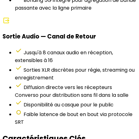
Bonding 5G intégré pour agrégation de bande
passante avec la ligne primaire
output
Sortie Audio — Canal de Retour
check
Jusqu'à 8 canaux audio en réception,
extensibles à 16
check
Sorties XLR discrètes pour régie, streaming ou
enregistrement
check
Diffusion directe vers les récepteurs
Converso pour distribution sans fil dans la salle
check
Disponibilité au casque pour le public
fiber_manual_record
Faible latence de bout en bout via protocole
SRT
Caractéristiques Clés