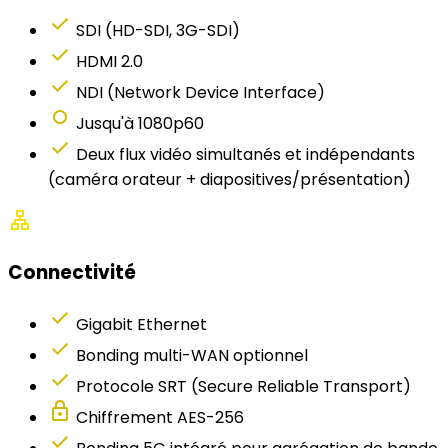
check
SDI (HD-SDI, 3G-SDI)
check
HDMI 2.0
check
NDI (Network Device Interface)
fiber_manual_record
Jusqu'à 1080p60
check
Deux flux vidéo simultanés et indépendants
(caméra orateur + diapositives/présentation)
lan
Connectivité
check
Gigabit Ethernet
check
Bonding multi-WAN optionnel
check
Protocole SRT (Secure Reliable Transport)
lock
Chiffrement AES-256
check