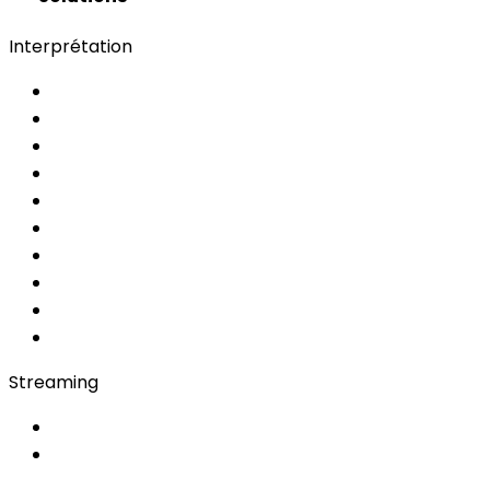
Interprétation
Choisir le service
Services d'interprétation
new.nav.simultanea
Simultanée IA
AI
MRSI
Converso WebApp
APP
Soft Console
Régie & Service
Simultanée en Cabine
Bidule
Streaming
OwnCast
Remote Production