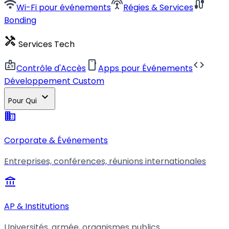
wifi
settings_input_antenna
cable
Wi-Fi pour événements
Régies & Services
Bonding
handyman
Services Tech
badge
smartphone
code
Contrôle d'Accès
Apps pour Événements
Développement Custom
expand_more
Pour Qui
business
Corporate & Événements
Entreprises, conférences, réunions internationales
account_balance
AP & Institutions
Universités, armée, organismes publics