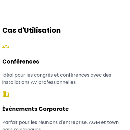
Pas un simple backup : bande passante agrégée pour
une connexion qui tient même quand le réseau de
l'événement ne suit pas.
Cas d'Utilisation
groups
Conférences
Idéal pour les congrès et conférences avec des
installations AV professionnelles.
business
Événements Corporate
Parfait pour les réunions d'entreprise, AGM et town
halls multilingues.