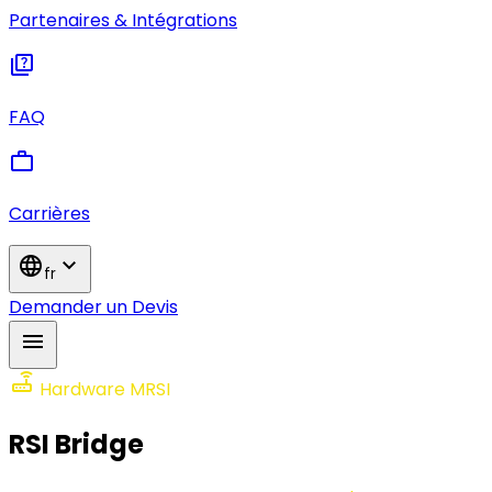
Partenaires & Intégrations
quiz
FAQ
work
Carrières
language
expand_more
fr
Demander un Devis
menu
router
Hardware MRSI
RSI Bridge