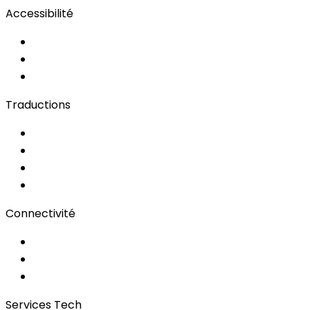
Accessibilité
Solutions d'Accessibilité
Sous-titrage en Direct
Langue des Signes
Traductions
Documents
Audio/Vidéo
Sous-titrage
Portail Clients
Connectivité
Wi-Fi pour événements
Régies & Services
Bonding
Services Tech