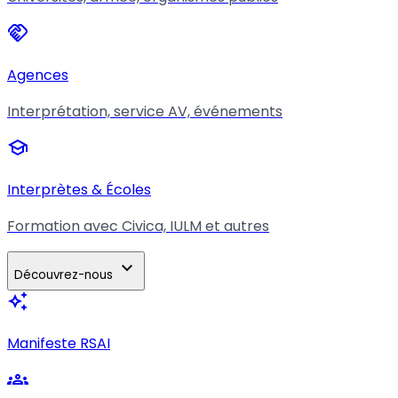
handshake
Agences
Interprétation, service AV, événements
school
Interprètes & Écoles
Formation avec Civica, IULM et autres
expand_more
Découvrez-nous
auto_awesome
Manifeste RSAI
groups