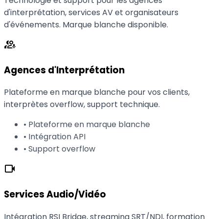
Technologie et support pour les agences
d'interprétation, services AV et organisateurs
d'événements. Marque blanche disponible.
interpreter_mode
Agences d'Interprétation
Plateforme en marque blanche pour vos clients,
interprètes overflow, support technique.
• Plateforme en marque blanche
• Intégration API
• Support overflow
videocam
Services Audio/Vidéo
Intégration RSI Bridge, streaming SRT/NDI, formation