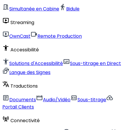
meeting_room
directions_walk
Simultanée en Cabine
Bidule
live_tv
Streaming
live_tv
videocam
OwnCast
Remote Production
accessibility_new
Accessibilité
accessibility_new
subtitles
Solutions d'Accessibilité
Sous-titrage en Direct
sign_language
Langue des Signes
translate
Traductions
article
movie
closed_caption
cloud_upload
Documents
Audio/Vidéo
Sous-titrage
Portail Clients
cell_tower
Connectivité