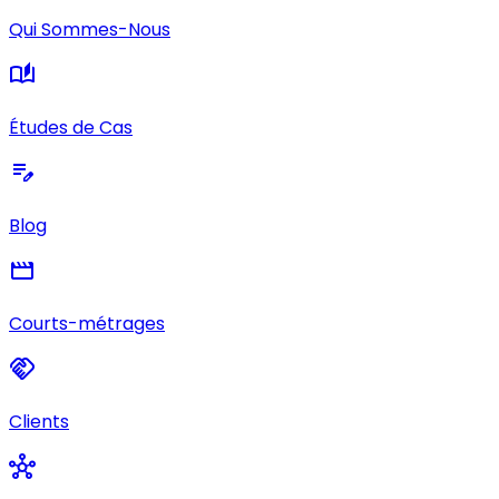
Qui Sommes-Nous
auto_stories
Études de Cas
edit_note
Blog
movie
Courts-métrages
handshake
Clients
hub