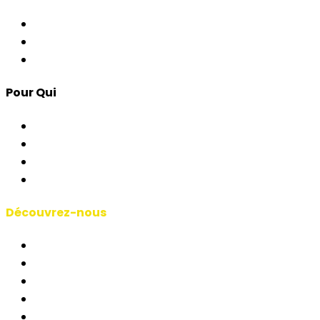
Contrôle d'Accès
Apps pour Événements
Développement Custom
Pour Qui
Corporate & Événements
AP & Institutions
Agences
Interprètes & Écoles
Découvrez-nous
Manifeste RSAI
Qui Sommes-Nous
Études de Cas
Blog
Courts-métrages