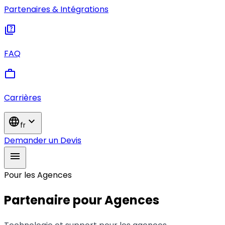
Partenaires & Intégrations
quiz
FAQ
work
Carrières
language
expand_more
fr
Demander un Devis
menu
Pour les Agences
Partenaire pour Agences