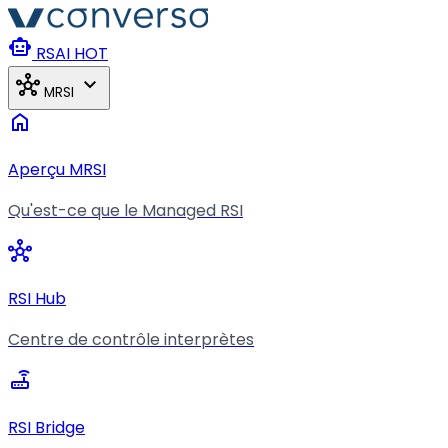
Aller au contenu principal
smart_toy
RSAI
HOT
hub
expand_more
MRSI
home
Aperçu MRSI
Qu'est-ce que le Managed RSI
hub
RSI Hub
Centre de contrôle interprètes
router
RSI Bridge