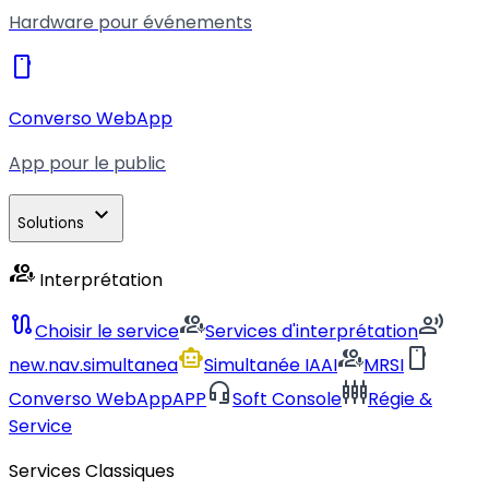
Hardware pour événements
smartphone
Converso WebApp
App pour le public
expand_more
Solutions
interpreter_mode
Interprétation
route
interpreter_mode
record_voice_over
Choisir le service
Services d'interprétation
smart_toy
interpreter_mode
smartphone
new.nav.simultanea
Simultanée IA
AI
MRSI
headset_mic
settings_input_component
Converso WebApp
APP
Soft Console
Régie &
Service
Services Classiques