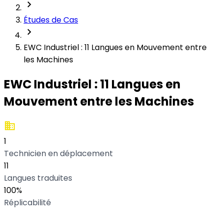
chevron_right
Études de Cas
chevron_right
EWC Industriel : 11 Langues en Mouvement entre
les Machines
EWC Industriel : 11 Langues en
Mouvement entre les Machines
business
Grand Groupe Manufacturier (Confidentiel)
1
Technicien en déplacement
11
Langues traduites
100%
Réplicabilité