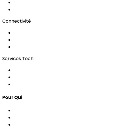
Sous-titrage
Portail Clients
Connectivité
Wi-Fi pour événements
Régies & Services
Bonding
Services Tech
Contrôle d'Accès
Apps pour Événements
Développement Custom
Pour Qui
Corporate & Événements
AP & Institutions
Agences