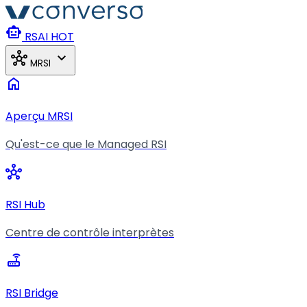
Aller au contenu principal
smart_toy
RSAI
HOT
hub
expand_more
MRSI
home
Aperçu MRSI
Qu'est-ce que le Managed RSI
hub
RSI Hub
Centre de contrôle interprètes
router
RSI Bridge