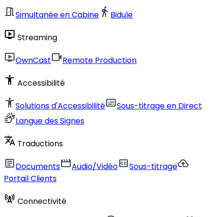
meeting_room
directions_walk
Simultanée en Cabine
Bidule
live_tv
Streaming
live_tv
videocam
OwnCast
Remote Production
accessibility_new
Accessibilité
accessibility_new
subtitles
Solutions d'Accessibilité
Sous-titrage en Direct
sign_language
Langue des Signes
translate
Traductions
article
movie
closed_caption
cloud_upload
Documents
Audio/Vidéo
Sous-titrage
Portail Clients
cell_tower
Connectivité