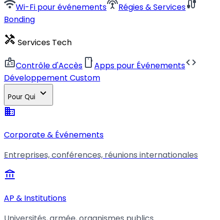
wifi
settings_input_antenna
cable
Wi-Fi pour événements
Régies & Services
Bonding
handyman
Services Tech
badge
smartphone
code
Contrôle d'Accès
Apps pour Événements
Développement Custom
expand_more
Pour Qui
business
Corporate & Événements
Entreprises, conférences, réunions internationales
account_balance
AP & Institutions
Universités, armée, organismes publics