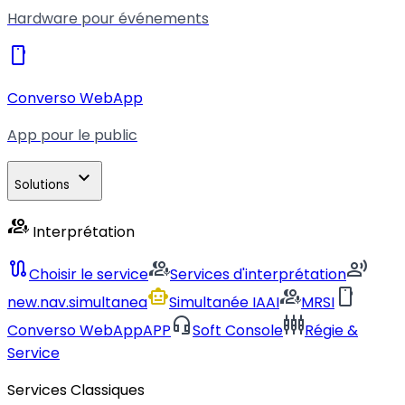
Hardware pour événements
smartphone
Converso WebApp
App pour le public
expand_more
Solutions
interpreter_mode
Interprétation
route
interpreter_mode
record_voice_over
Choisir le service
Services d'interprétation
smart_toy
interpreter_mode
smartphone
new.nav.simultanea
Simultanée IA
AI
MRSI
headset_mic
settings_input_component
Converso WebApp
APP
Soft Console
Régie &
Service
Services Classiques