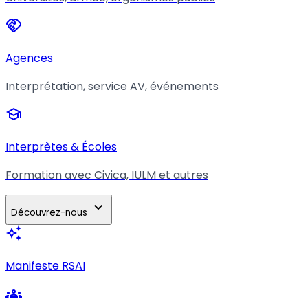
handshake
Agences
Interprétation, service AV, événements
school
Interprètes & Écoles
Formation avec Civica, IULM et autres
expand_more
Découvrez-nous
auto_awesome
Manifeste RSAI
groups