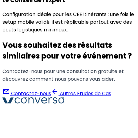
Le Conseil de l'Expert
Configuration idéale pour les CEE itinérants : une fois le
setup mobile validé, il est réplicable partout avec des
coûts logistiques minimaux.
Vous souhaitez des résultats
similaires pour votre événement ?
Contactez-nous pour une consultation gratuite et
découvrez comment nous pouvons vous aider.
mail
arrow_back
Contactez-nous
Autres Études de Cas
Converso® et VERSO® sont des marques déposées de
ABB S.r.l. Via Dezza, 25
phone
mail
+39 02 8719 9864
verso@verso.it