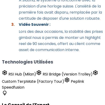
À Slatina, le système a fonctionné avec la
précision d'une horloge suisse. L'anxiété de la
première fois avait disparu, remplacée par la
certitude de disposer d'une solution robuste.
Vidéo Souvenir :
Lors des deux occasions, la stabilité des prises
gimbal nous a permis de monter un highlight
reel de 90 secondes, offert au client comme
asset de communication interne.
Technologies Utilisées
settings
settings
settings
RSI Hub (Milan)
RSI Bridge (Version Trolley)
settings
Custom TerpMate (Factory Tour)
Peplink
Speedfusion
lightbulb