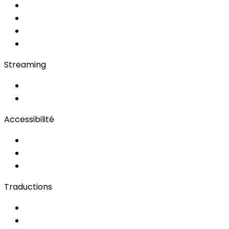
Soft Console
Régie & Service
Simultanée en Cabine
Bidule
Streaming
OwnCast
Remote Production
Accessibilité
Solutions d'Accessibilité
Sous-titrage en Direct
Langue des Signes
Traductions
Documents
Audio/Vidéo