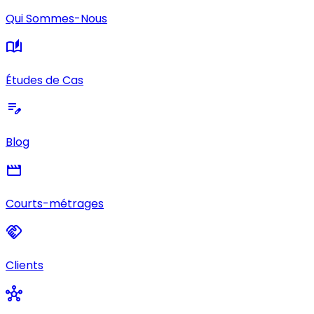
Qui Sommes-Nous
auto_stories
Études de Cas
edit_note
Blog
movie
Courts-métrages
handshake
Clients
hub