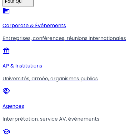
Pour Qui
business
Corporate & Événements
Entreprises, conférences, réunions internationales
account_balance
AP & Institutions
Universités, armée, organismes publics
handshake
Agences
Interprétation, service AV, événements
school