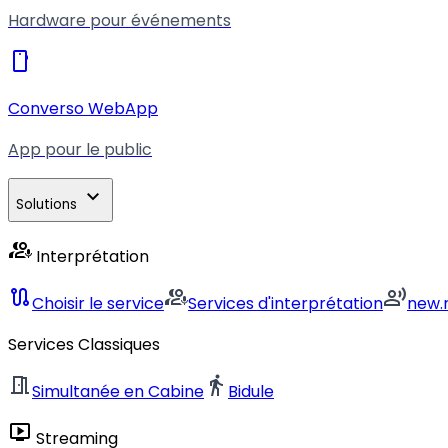
Hardware pour événements
smartphone
Converso WebApp
App pour le public
expand_more
Solutions
interpreter_mode
Interprétation
route
interpreter_mode
record_voice_over
Choisir le service
Services d'interprétation
new.
Services Classiques
meeting_room
directions_walk
Simultanée en Cabine
Bidule
live_tv
Streaming