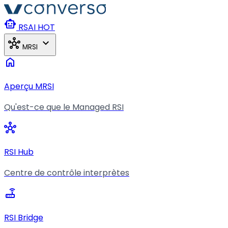
Aller au contenu principal
smart_toy
RSAI
HOT
hub
expand_more
MRSI
home
Aperçu MRSI
Qu'est-ce que le Managed RSI
hub
RSI Hub
Centre de contrôle interprètes
router
RSI Bridge