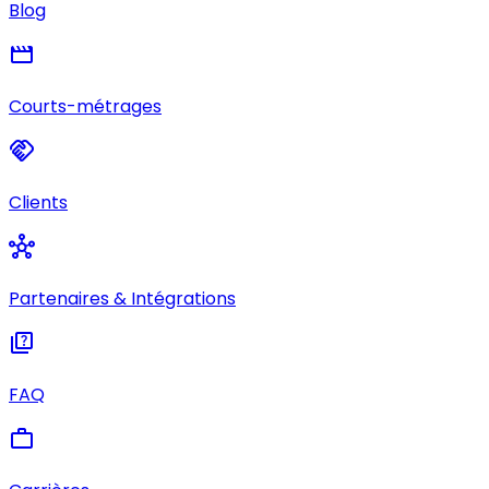
Blog
movie
Courts-métrages
handshake
Clients
hub
Partenaires & Intégrations
quiz
FAQ
work