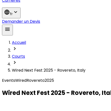
Carrières
language
expand_more
fr
Demander un Devis
menu
Accueil
chevron_right
Courts
chevron_right
Wired Next Fest 2025 - Rovereto, Italy
Events
Wired
Rovereto
2025
Wired Next Fest 2025 - Rovereto, Ita
Converso at Wired Next Fest