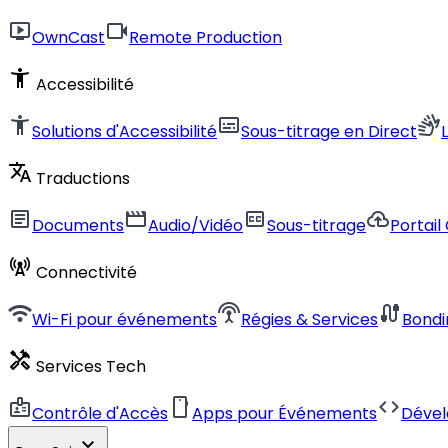
live_tv
videocam
OwnCast
Remote Production
accessibility_new
Accessibilité
accessibility_new
subtitles
sign_language
Solutions d'Accessibilité
Sous-titrage en Direct
translate
Traductions
article
movie
closed_caption
cloud_upload
Documents
Audio/Vidéo
Sous-titrage
Portail
cell_tower
Connectivité
wifi
settings_input_antenna
cable
Wi-Fi pour événements
Régies & Services
Bondi
handyman
Services Tech
badge
smartphone
code
Contrôle d'Accès
Apps pour Événements
Déve
expand_more