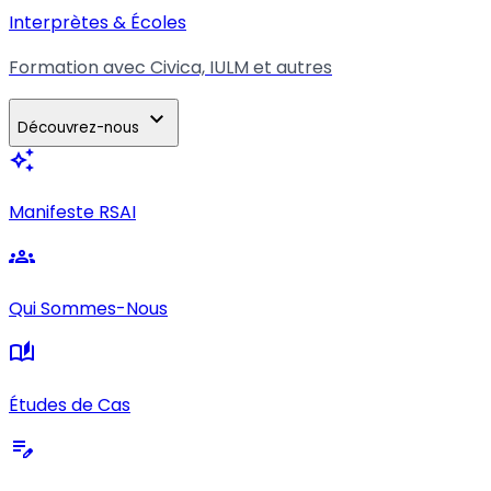
Interprètes & Écoles
Formation avec Civica, IULM et autres
expand_more
Découvrez-nous
auto_awesome
Manifeste RSAI
groups
Qui Sommes-Nous
auto_stories
Études de Cas
edit_note