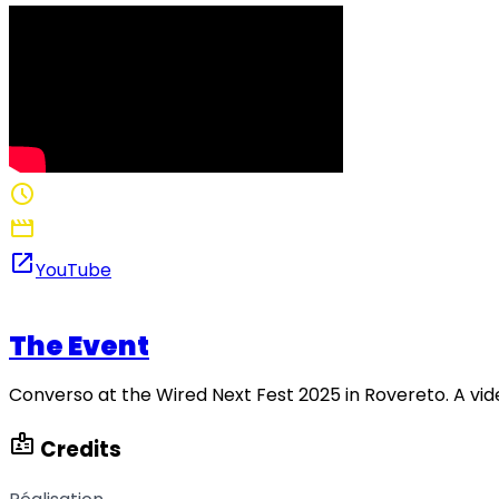
schedule
1:02
movie
Réalisation: Nathan De Paz Habib
open_in_new
YouTube
The Event
Converso at the Wired Next Fest 2025 in Rovereto. A vid
badge
Credits