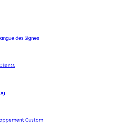
Langue des Signes
 Clients
ng
loppement Custom