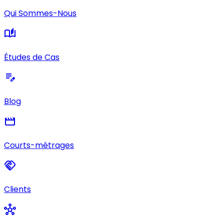
Qui Sommes-Nous
auto_stories
Études de Cas
edit_note
Blog
movie
Courts-métrages
handshake
Clients
hub