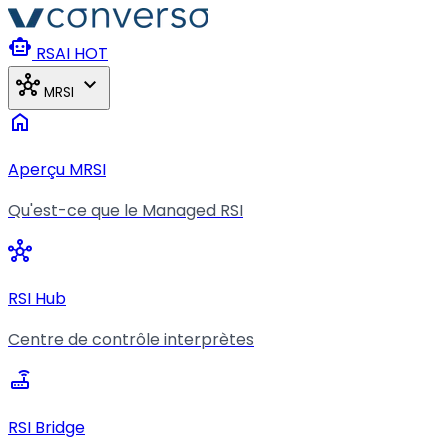
Aller au contenu principal
smart_toy
RSAI
HOT
hub
expand_more
MRSI
home
Aperçu MRSI
Qu'est-ce que le Managed RSI
hub
RSI Hub
Centre de contrôle interprètes
router
RSI Bridge