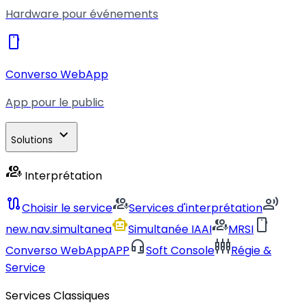
Hardware pour événements
smartphone
Converso WebApp
App pour le public
expand_more
Solutions
interpreter_mode
Interprétation
route
interpreter_mode
record_voice_over
Choisir le service
Services d'interprétation
smart_toy
interpreter_mode
smartphone
new.nav.simultanea
Simultanée IA
AI
MRSI
headset_mic
settings_input_component
Converso WebApp
APP
Soft Console
Régie &
Service
Services Classiques