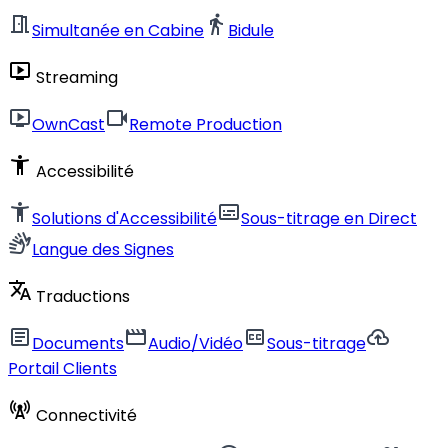
meeting_room
directions_walk
Simultanée en Cabine
Bidule
live_tv
Streaming
live_tv
videocam
OwnCast
Remote Production
accessibility_new
Accessibilité
accessibility_new
subtitles
Solutions d'Accessibilité
Sous-titrage en Direct
sign_language
Langue des Signes
translate
Traductions
article
movie
closed_caption
cloud_upload
Documents
Audio/Vidéo
Sous-titrage
Portail Clients
cell_tower
Connectivité