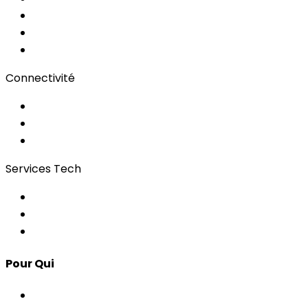
Audio/Vidéo
Sous-titrage
Portail Clients
Connectivité
Wi-Fi pour événements
Régies & Services
Bonding
Services Tech
Contrôle d'Accès
Apps pour Événements
Développement Custom
Pour Qui
Corporate & Événements