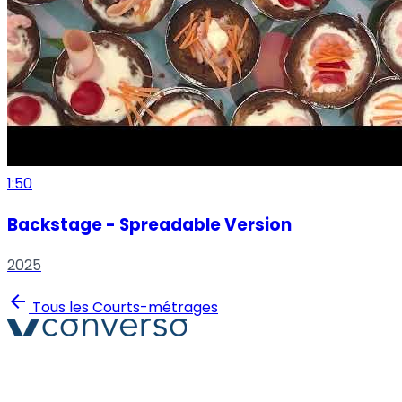
1:50
Backstage - Spreadable Version
2025
arrow_back
Tous les Courts-métrages
Converso® et VERSO® sont des marques déposées de
ABB S.r.l. Via Dezza, 25