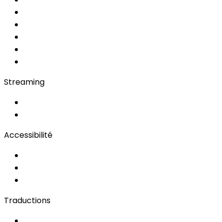
Converso WebApp
APP
Soft Console
Régie & Service
Simultanée en Cabine
Bidule
Streaming
OwnCast
Remote Production
Accessibilité
Solutions d'Accessibilité
Sous-titrage en Direct
Langue des Signes
Traductions
Documents