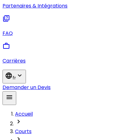
Partenaires & Intégrations
quiz
FAQ
work
Carrières
language
expand_more
fr
Demander un Devis
menu
Accueil
chevron_right
Courts
chevron_right