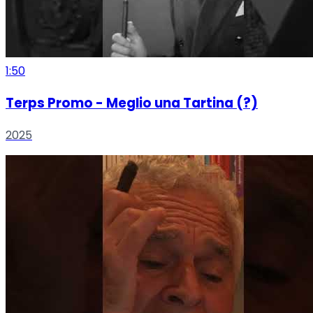
1:50
Terps Promo - Meglio una Tartina (?)
2025