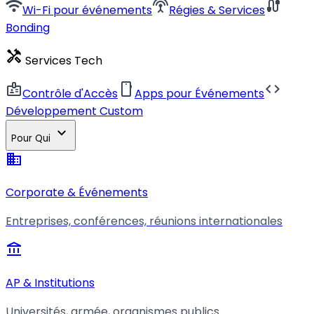
wifi
settings_input_antenna
cable
Wi-Fi pour événements
Régies & Services
Bonding
handyman
Services Tech
badge
smartphone
code
Contrôle d'Accès
Apps pour Événements
Développement Custom
expand_more
Pour Qui
business
Corporate & Événements
Entreprises, conférences, réunions internationales
account_balance
AP & Institutions
Universités, armée, organismes publics