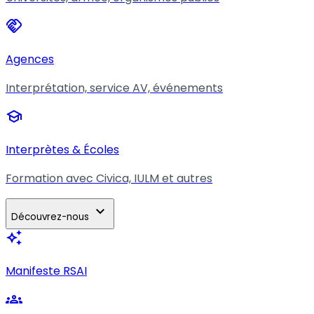
handshake
Agences
Interprétation, service AV, événements
school
Interprètes & Écoles
Formation avec Civica, IULM et autres
expand_more
Découvrez-nous
auto_awesome
Manifeste RSAI
groups