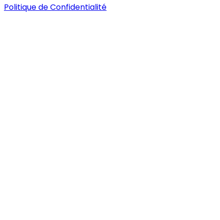
Politique de Confidentialité
Nous ne vendons pas ce qui est à la mode. Nous
vendons ce qui vous est utile.