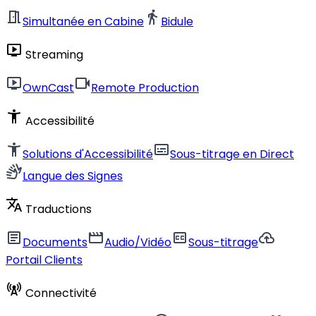
meeting_room
directions_walk
Simultanée en Cabine
Bidule
live_tv
Streaming
live_tv
videocam
OwnCast
Remote Production
accessibility_new
Accessibilité
accessibility_new
subtitles
Solutions d'Accessibilité
Sous-titrage en Direct
sign_language
Langue des Signes
translate
Traductions
article
movie
closed_caption
cloud_upload
Documents
Audio/Vidéo
Sous-titrage
Portail Clients
cell_tower
Connectivité