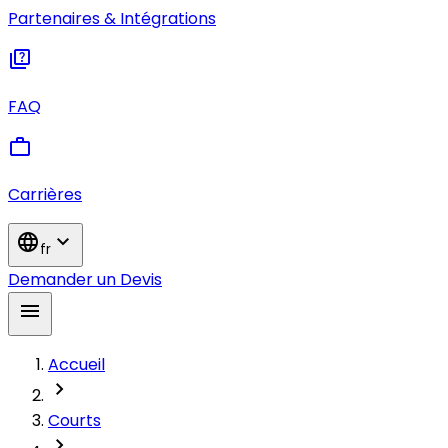
Partenaires & Intégrations
quiz
FAQ
work
Carrières
language
expand_more
fr
Demander un Devis
menu
Accueil
chevron_right
Courts
chevron_right