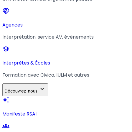
handshake
Agences
Interprétation, service AV, événements
school
Interprètes & Écoles
Formation avec Civica, IULM et autres
expand_more
Découvrez-nous
auto_awesome
Manifeste RSAI
groups