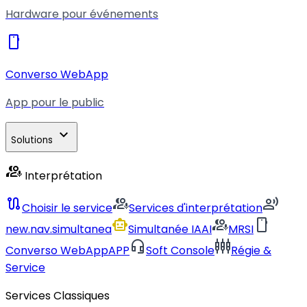
Hardware pour événements
smartphone
Converso WebApp
App pour le public
expand_more
Solutions
interpreter_mode
Interprétation
route
interpreter_mode
record_voice_over
Choisir le service
Services d'interprétation
smart_toy
interpreter_mode
smartphone
new.nav.simultanea
Simultanée IA
AI
MRSI
headset_mic
settings_input_component
Converso WebApp
APP
Soft Console
Régie &
Service
Services Classiques