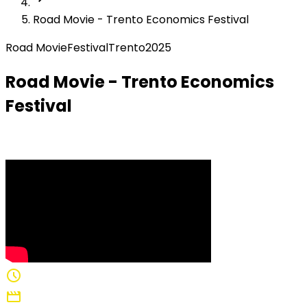
Road Movie - Trento Economics Festival
Road Movie
Festival
Trento
2025
Road Movie - Trento Economics
Festival
A journey to the festival
schedule
4:28
movie
Réalisation: Nathan De Paz Habib