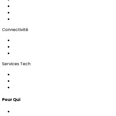
Audio/Vidéo
Sous-titrage
Portail Clients
Connectivité
Wi-Fi pour événements
Régies & Services
Bonding
Services Tech
Contrôle d'Accès
Apps pour Événements
Développement Custom
Pour Qui
Corporate & Événements