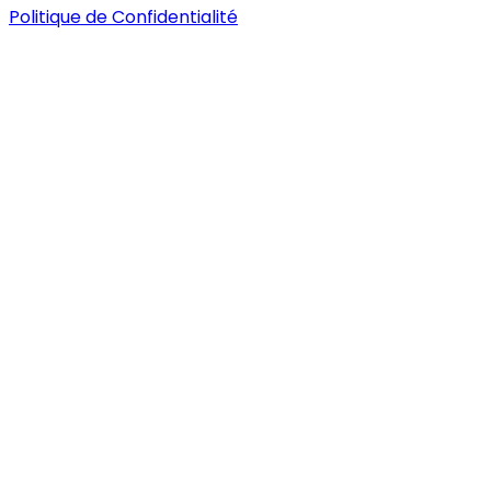
Politique de Confidentialité
Nous ne vendons pas ce qui est à la mode. Nous
vendons ce qui vous est utile.