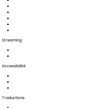
MRSI
Converso WebApp
APP
Soft Console
Régie & Service
Simultanée en Cabine
Bidule
Streaming
OwnCast
Remote Production
Accessibilité
Solutions d'Accessibilité
Sous-titrage en Direct
Langue des Signes
Traductions
Documents