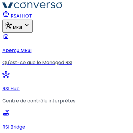
Aller au contenu principal
smart_toy
RSAI
HOT
hub
expand_more
MRSI
home
Aperçu MRSI
Qu'est-ce que le Managed RSI
hub
RSI Hub
Centre de contrôle interprètes
router
RSI Bridge