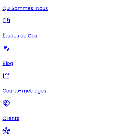
Qui Sommes-Nous
auto_stories
Études de Cas
edit_note
Blog
movie
Courts-métrages
handshake
Clients
hub