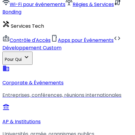
wifi
settings_input_antenna
cable
Wi-Fi pour événements
Régies & Services
Bonding
handyman
Services Tech
badge
smartphone
code
Contrôle d'Accès
Apps pour Événements
Développement Custom
expand_more
Pour Qui
business
Corporate & Événements
Entreprises, conférences, réunions internationales
account_balance
AP & Institutions
Universités, armée, organismes publics