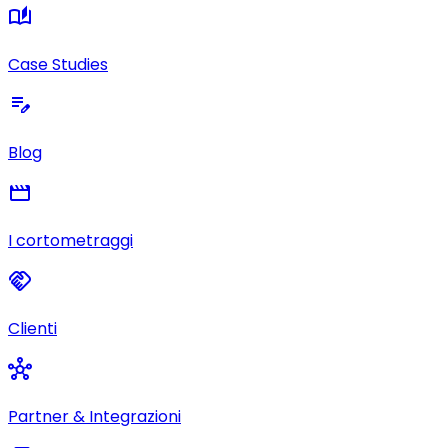
auto_stories
Case Studies
edit_note
Blog
movie
I cortometraggi
handshake
Clienti
hub
Partner & Integrazioni