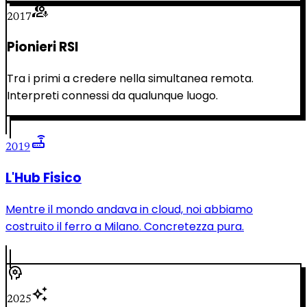
interpreter_mode
2017
Pionieri RSI
Tra i primi a credere nella simultanea remota.
Interpreti connessi da qualunque luogo.
router
2019
L'Hub Fisico
Mentre il mondo andava in cloud, noi abbiamo
costruito il ferro a Milano. Concretezza pura.
psychology
auto_awesome
2025