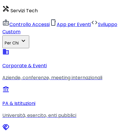
handyman
Servizi Tech
badge
smartphone
code
Controllo Accessi
App per Eventi
Sviluppo
Custom
expand_more
Per Chi
business
Corporate & Eventi
Aziende, conferenze, meeting internazionali
account_balance
PA & Istituzioni
Università, esercito, enti pubblici
handshake