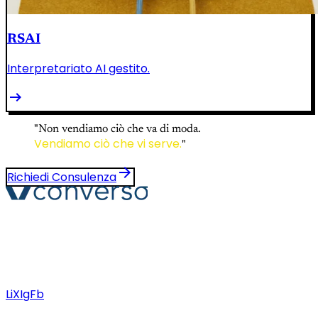
RSAI
Interpretariato AI gestito.
arrow_right_alt
"Non vendiamo ciò che va di moda.
Vendiamo ciò che vi serve.
"
arrow_forward
Richiedi Consulenza
Converso® e VERSO® sono marchi registrati di ABB S.r.l.
Via Dezza, 25
phone
mail
+39 02 8719 9864
verso@verso.it
Li
X
Ig
Fb