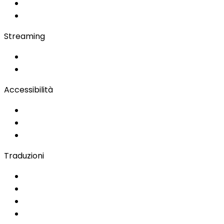
Simultanea in Cabina
Bidule
Streaming
OwnCast
Remote Production
Accessibilità
Soluzioni per l'Accessibilità
Sottotitolazione Live
Lingua dei Segni
Traduzioni
Documenti
Audio/Video
Sottotitolazione
Portale Clienti