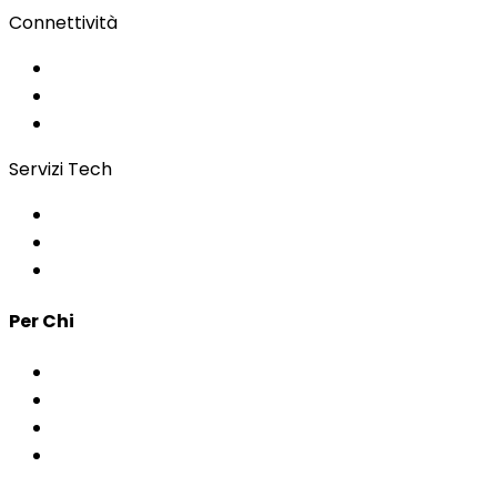
Connettività
Wi-Fi per eventi
Regie & Servizi
Bonding
Servizi Tech
Controllo Accessi
App per Eventi
Sviluppo Custom
Per Chi
Corporate & Eventi
PA & Istituzioni
Agenzie
Interpreti & Scuole