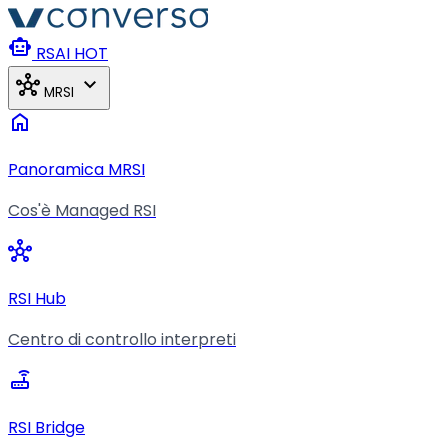
Vai al contenuto principale
smart_toy
RSAI
HOT
hub
expand_more
MRSI
home
Panoramica MRSI
Cos'è Managed RSI
hub
RSI Hub
Centro di controllo interpreti
router
RSI Bridge