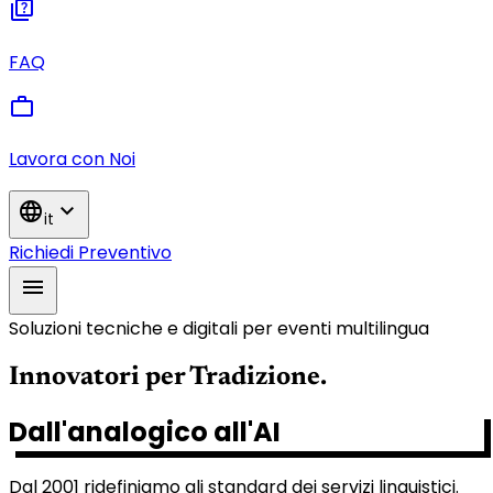
quiz
FAQ
work
Lavora con Noi
language
expand_more
it
Richiedi Preventivo
menu
Soluzioni tecniche e digitali per eventi multilingua
Innovatori per Tradizione.
Dall'analogico all'AI
Dal 2001 ridefiniamo gli standard dei servizi linguistici.