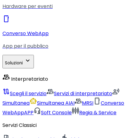
Hardware per eventi
smartphone
Converso WebApp
App per il pubblico
expand_more
Soluzioni
interpreter_mode
Interpretariato
route
interpreter_mode
record_voice_over
Scegli il servizio
Servizi di interpretariato
smart_toy
interpreter_mode
smartphone
Simultanea
Simultanea AI
AI
MRSI
Converso
headset_mic
settings_input_component
WebApp
APP
Soft Console
Regia & Service
Servizi Classici
meeting_room
directions_walk