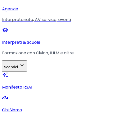
Agenzie
Interpretariato, AV service, eventi
school
Interpreti & Scuole
Formazione con Civica, IULM e altre
expand_more
Scoprici
auto_awesome
Manifesto RSAI
groups
Chi Siamo