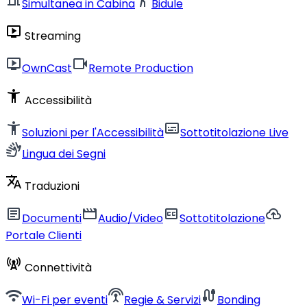
Simultanea in Cabina
Bidule
live_tv
Streaming
live_tv
videocam
OwnCast
Remote Production
accessibility_new
Accessibilità
accessibility_new
subtitles
Soluzioni per l'Accessibilità
Sottotitolazione Live
sign_language
Lingua dei Segni
translate
Traduzioni
article
movie
closed_caption
cloud_upload
Documenti
Audio/Video
Sottotitolazione
Portale Clienti
cell_tower
Connettività
wifi
settings_input_antenna
cable
Wi-Fi per eventi
Regie & Servizi
Bonding