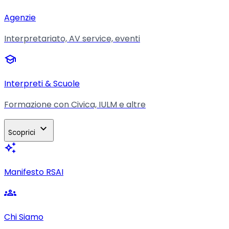
Agenzie
Interpretariato, AV service, eventi
school
Interpreti & Scuole
Formazione con Civica, IULM e altre
expand_more
Scoprici
auto_awesome
Manifesto RSAI
groups
Chi Siamo