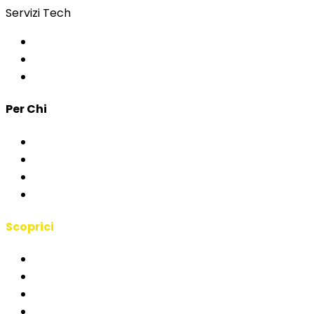
Servizi Tech
Controllo Accessi
App per Eventi
Sviluppo Custom
Per Chi
Corporate & Eventi
PA & Istituzioni
Agenzie
Interpreti & Scuole
Scoprici
Manifesto RSAI
Chi Siamo
Case Studies
Blog