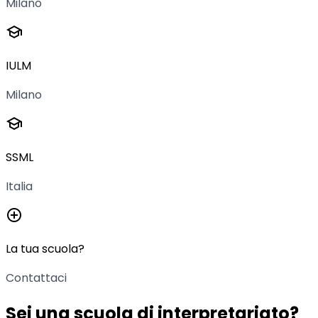
Milano
school
IULM
Milano
school
SSML
Italia
add_circle
La tua scuola?
Contattaci
Sei una scuola di interpretariato?