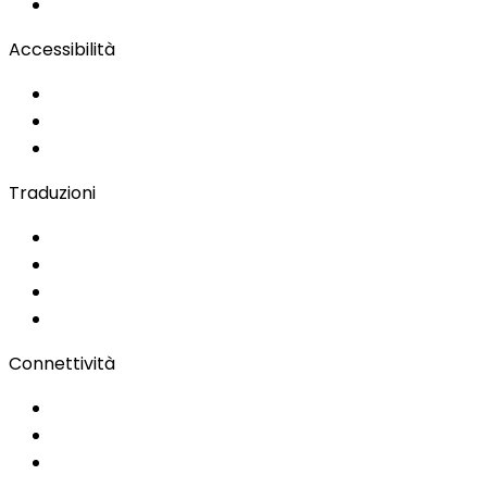
Remote Production
Accessibilità
Soluzioni per l'Accessibilità
Sottotitolazione Live
Lingua dei Segni
Traduzioni
Documenti
Audio/Video
Sottotitolazione
Portale Clienti
Connettività
Wi-Fi per eventi
Regie & Servizi
Bonding