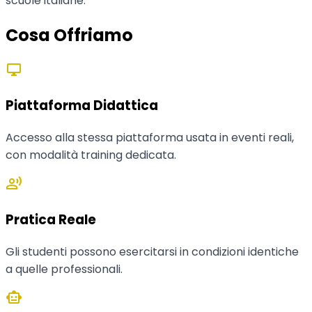
scuole italiane.
Cosa Offriamo
desktop_windows
Piattaforma Didattica
Accesso alla stessa piattaforma usata in eventi reali,
con modalità training dedicata.
record_voice_over
Pratica Reale
Gli studenti possono esercitarsi in condizioni identiche
a quelle professionali.
smart_toy