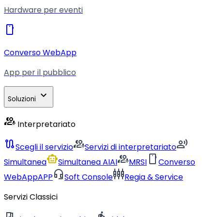
Hardware per eventi
smartphone
Converso WebApp
App per il pubblico
expand_more
Soluzioni
interpreter_mode
Interpretariato
route
interpreter_mode
record_voice_over
Scegli il servizio
Servizi di interpretariato
smart_toy
interpreter_mode
smartphone
Simultanea
Simultanea AI
AI
MRSI
Converso
headset_mic
settings_input_component
WebApp
APP
Soft Console
Regia & Service
Servizi Classici
meeting_room
directions_walk