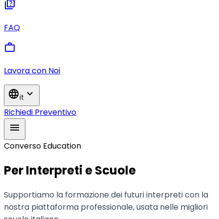
quiz
FAQ
work
Lavora con Noi
language
expand_more
it
Richiedi Preventivo
menu
Converso Education
Per Interpreti e Scuole
Supportiamo la formazione dei futuri interpreti con la
nostra piattaforma professionale, usata nelle migliori