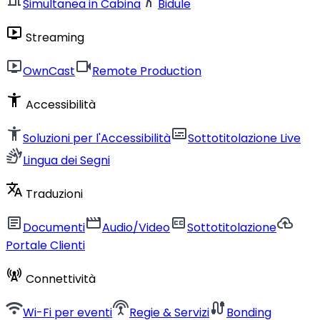
Simultanea in Cabina
Bidule
live_tv
Streaming
live_tv
videocam
OwnCast
Remote Production
accessibility_new
Accessibilità
accessibility_new
subtitles
Soluzioni per l'Accessibilità
Sottotitolazione Live
sign_language
Lingua dei Segni
translate
Traduzioni
article
movie
closed_caption
cloud_upload
Documenti
Audio/Video
Sottotitolazione
Portale Clienti
cell_tower
Connettività
wifi
settings_input_antenna
cable
Wi-Fi per eventi
Regie & Servizi
Bonding