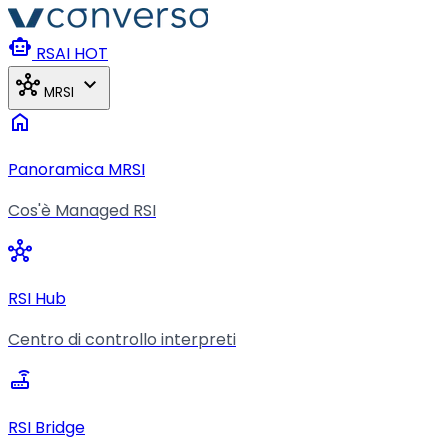
Vai al contenuto principale
smart_toy
RSAI
HOT
hub
expand_more
MRSI
home
Panoramica MRSI
Cos'è Managed RSI
hub
RSI Hub
Centro di controllo interpreti
router
RSI Bridge