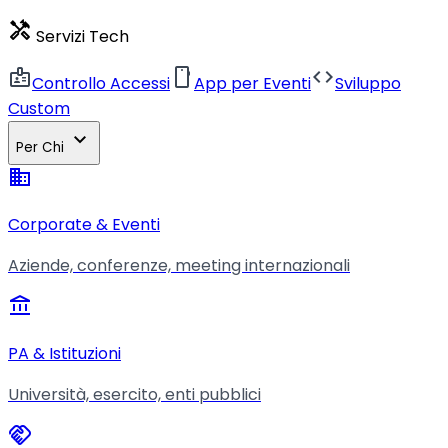
handyman
Servizi Tech
badge
smartphone
code
Controllo Accessi
App per Eventi
Sviluppo
Custom
expand_more
Per Chi
business
Corporate & Eventi
Aziende, conferenze, meeting internazionali
account_balance
PA & Istituzioni
Università, esercito, enti pubblici
handshake