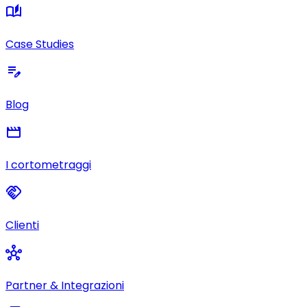
auto_stories
Case Studies
edit_note
Blog
movie
I cortometraggi
handshake
Clienti
hub
Partner & Integrazioni