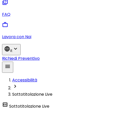
quiz
FAQ
work
Lavora con Noi
language
expand_more
it
Richiedi Preventivo
menu
Accessibilità
chevron_right
Sottotitolazione Live
closed_caption
Sottotitolazione Live