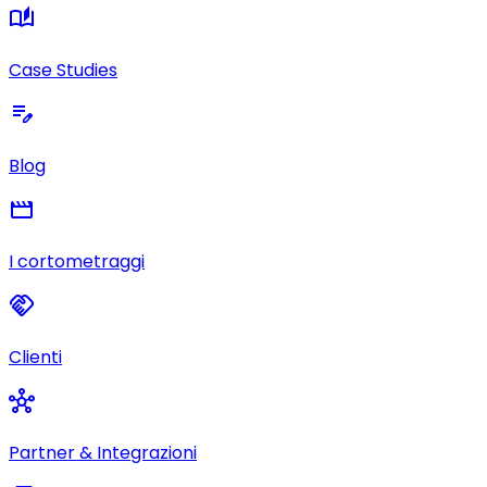
auto_stories
Case Studies
edit_note
Blog
movie
I cortometraggi
handshake
Clienti
hub
Partner & Integrazioni