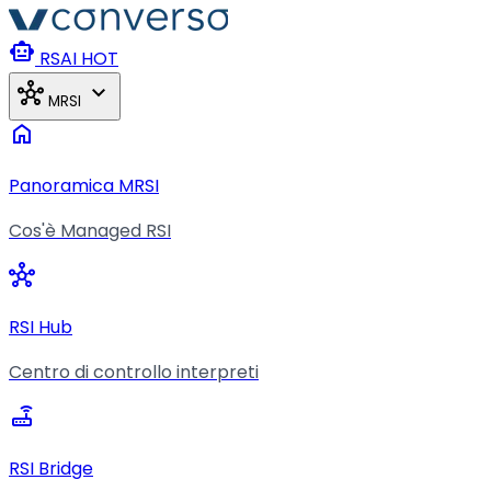
Vai al contenuto principale
smart_toy
RSAI
HOT
hub
expand_more
MRSI
home
Panoramica MRSI
Cos'è Managed RSI
hub
RSI Hub
Centro di controllo interpreti
router
RSI Bridge