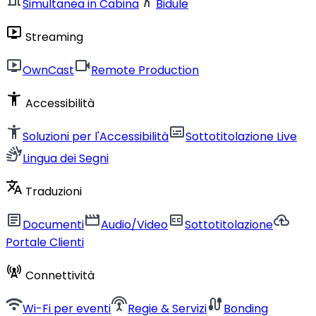
Simultanea in Cabina
Bidule
live_tv
Streaming
live_tv
videocam
OwnCast
Remote Production
accessibility_new
Accessibilità
accessibility_new
subtitles
Soluzioni per l'Accessibilità
Sottotitolazione Live
sign_language
Lingua dei Segni
translate
Traduzioni
article
movie
closed_caption
cloud_upload
Documenti
Audio/Video
Sottotitolazione
Portale Clienti
cell_tower
Connettività
wifi
settings_input_antenna
cable
Wi-Fi per eventi
Regie & Servizi
Bonding