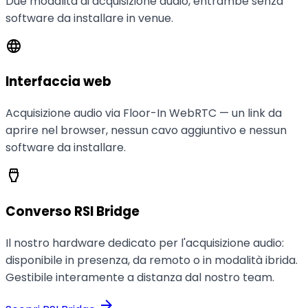
Due modalità di acquisizione audio, entrambe senza
software da installare in venue.
language
Interfaccia web
Acquisizione audio via Floor-In WebRTC — un link da
aprire nel browser, nessun cavo aggiuntivo e nessun
software da installare.
settings_input_hdmi
Converso RSI Bridge
Il nostro hardware dedicato per l'acquisizione audio:
disponibile in presenza, da remoto o in modalità ibrida.
Gestibile interamente a distanza dal nostro team.
arrow_forward