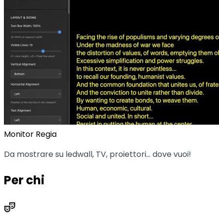
Monitor Regia
Da mostrare su ledwall, TV, proiettori... dove vuoi!
Per chi
theater_comedy