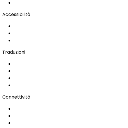
Remote Production
Accessibilità
Soluzioni per l'Accessibilità
Sottotitolazione Live
Lingua dei Segni
Traduzioni
Documenti
Audio/Video
Sottotitolazione
Portale Clienti
Connettività
Wi-Fi per eventi
Regie & Servizi
Bonding