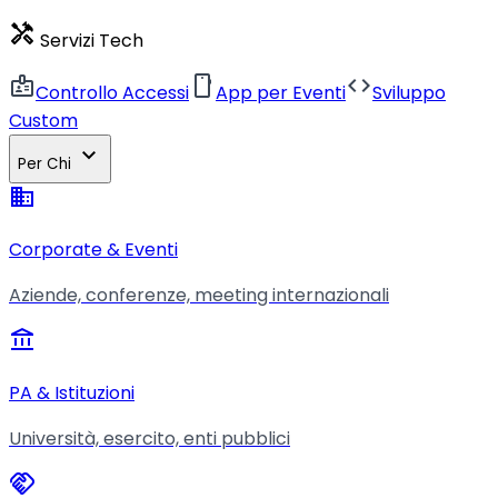
handyman
Servizi Tech
badge
smartphone
code
Controllo Accessi
App per Eventi
Sviluppo
Custom
expand_more
Per Chi
business
Corporate & Eventi
Aziende, conferenze, meeting internazionali
account_balance
PA & Istituzioni
Università, esercito, enti pubblici
handshake