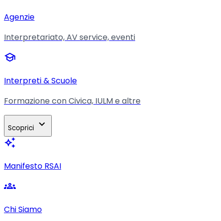
Agenzie
Interpretariato, AV service, eventi
school
Interpreti & Scuole
Formazione con Civica, IULM e altre
expand_more
Scoprici
auto_awesome
Manifesto RSAI
groups
Chi Siamo