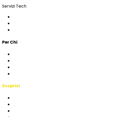
Servizi Tech
Controllo Accessi
App per Eventi
Sviluppo Custom
Per Chi
Corporate & Eventi
PA & Istituzioni
Agenzie
Interpreti & Scuole
Scoprici
Manifesto RSAI
Chi Siamo
Case Studies