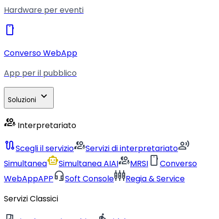
Hardware per eventi
smartphone
Converso WebApp
App per il pubblico
expand_more
Soluzioni
interpreter_mode
Interpretariato
route
interpreter_mode
record_voice_over
Scegli il servizio
Servizi di interpretariato
smart_toy
interpreter_mode
smartphone
Simultanea
Simultanea AI
AI
MRSI
Converso
headset_mic
settings_input_component
WebApp
APP
Soft Console
Regia & Service
Servizi Classici
meeting_room
directions_walk