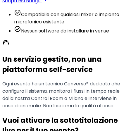
Scopri RSI Bridge
check_circle
Compatibile con qualsiasi mixer o impianto
microfonico esistente
check_circle
Nessun software da installare in venue
support_agent
Un servizio gestito, non una
piattaforma self-service
Ogni evento ha un tecnico Converso® dedicato che
configura il sistema, monitora i flussi in tempo reale
dalla nostra Control Room a Milano e interviene in
caso di anomalie. Non lasciamo la qualità al caso.
Vuoi attivare la sottotitolazione
live per il tuo evento?