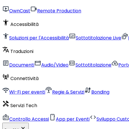
live_tv
videocam
OwnCast
Remote Production
accessibility_new
Accessibilità
accessibility_new
subtitles
sign_language
Soluzioni per l'Accessibilità
Sottotitolazione Live
translate
Traduzioni
article
movie
closed_caption
cloud_upload
Documenti
Audio/Video
Sottotitolazione
Porta
cell_tower
Connettività
wifi
settings_input_antenna
cable
Wi-Fi per eventi
Regie & Servizi
Bonding
handyman
Servizi Tech
badge
smartphone
code
Controllo Accessi
App per Eventi
Sviluppo Cus
expand_more