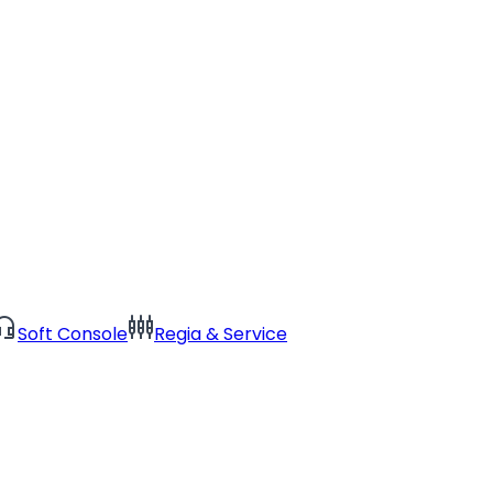
dset_mic
settings_input_component
Soft Console
Regia & Service