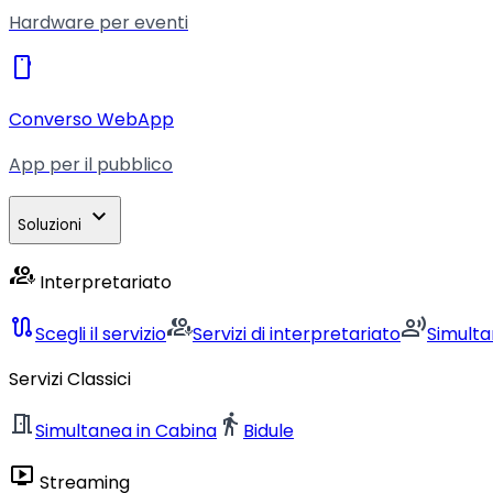
Hardware per eventi
smartphone
Converso WebApp
App per il pubblico
expand_more
Soluzioni
interpreter_mode
Interpretariato
route
interpreter_mode
record_voice_over
Scegli il servizio
Servizi di interpretariato
Simult
Servizi Classici
meeting_room
directions_walk
Simultanea in Cabina
Bidule
live_tv
Streaming