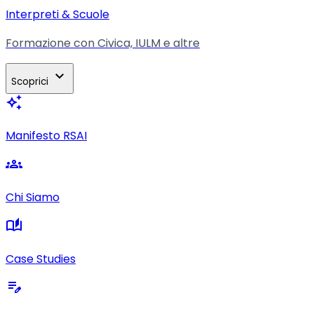
Interpreti & Scuole
Formazione con Civica, IULM e altre
expand_more
Scoprici
auto_awesome
Manifesto RSAI
groups
Chi Siamo
auto_stories
Case Studies
edit_note