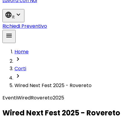
Lavora con Noi
language
expand_more
it
Richiedi Preventivo
menu
Home
chevron_right
Corti
chevron_right
Wired Next Fest 2025 - Rovereto
Eventi
Wired
Rovereto
2025
Wired Next Fest 2025 - Rovereto
Converso al Wired Next Fest