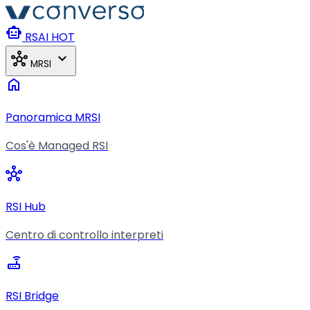
Vai al contenuto principale
smart_toy
RSAI
HOT
hub
expand_more
MRSI
home
Panoramica MRSI
Cos'è Managed RSI
hub
RSI Hub
Centro di controllo interpreti
router
RSI Bridge