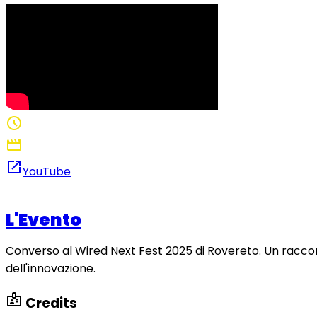
schedule
1:02
movie
Regia: Nathan De Paz Habib
open_in_new
YouTube
L'Evento
Converso al Wired Next Fest 2025 di Rovereto. Un raccon
dell'innovazione.
badge
Credits