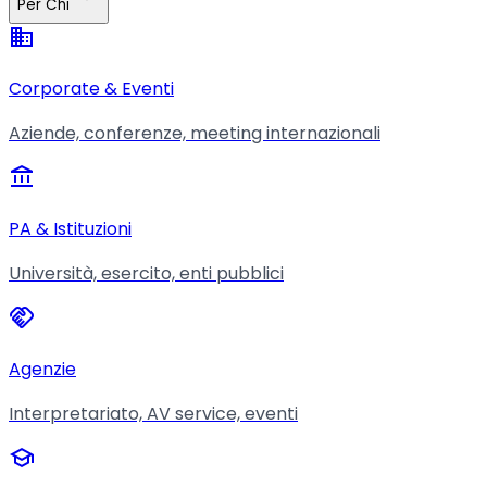
Per Chi
business
Corporate & Eventi
Aziende, conferenze, meeting internazionali
account_balance
PA & Istituzioni
Università, esercito, enti pubblici
handshake
Agenzie
Interpretariato, AV service, eventi
school