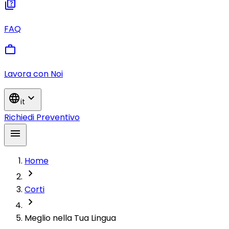
quiz
FAQ
work
Lavora con Noi
language
expand_more
it
Richiedi Preventivo
menu
Home
chevron_right
Corti
chevron_right
Meglio nella Tua Lingua