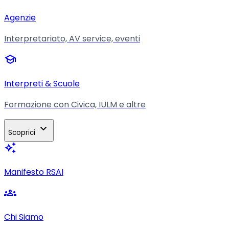
Agenzie
Interpretariato, AV service, eventi
school
Interpreti & Scuole
Formazione con Civica, IULM e altre
expand_more
Scoprici
auto_awesome
Manifesto RSAI
groups
Chi Siamo