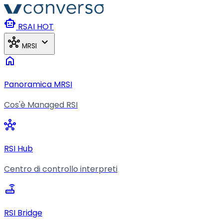
Vai al contenuto principale
smart_toy
RSAI
HOT
hub
expand_more
MRSI
home
Panoramica MRSI
Cos'è Managed RSI
hub
RSI Hub
Centro di controllo interpreti
router
RSI Bridge