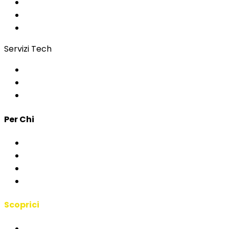
Wi-Fi per eventi
Regie & Servizi
Bonding
Servizi Tech
Controllo Accessi
App per Eventi
Sviluppo Custom
Per Chi
Corporate & Eventi
PA & Istituzioni
Agenzie
Interpreti & Scuole
Scoprici
Manifesto RSAI