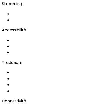
Streaming
OwnCast
Remote Production
Accessibilità
Soluzioni per l'Accessibilità
Sottotitolazione Live
Lingua dei Segni
Traduzioni
Documenti
Audio/Video
Sottotitolazione
Portale Clienti
Connettività