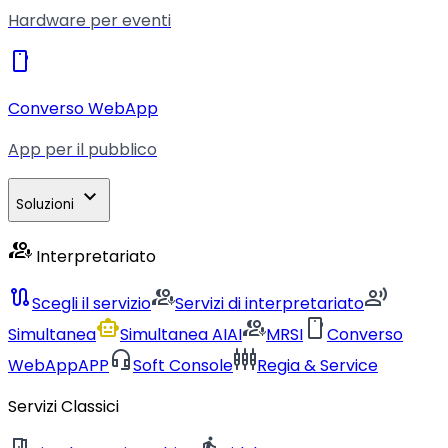
Hardware per eventi
smartphone
Converso WebApp
App per il pubblico
expand_more
Soluzioni
interpreter_mode
Interpretariato
route
interpreter_mode
record_voice_over
Scegli il servizio
Servizi di interpretariato
smart_toy
interpreter_mode
smartphone
Simultanea
Simultanea AI
AI
MRSI
Converso
headset_mic
settings_input_component
WebApp
APP
Soft Console
Regia & Service
Servizi Classici
meeting_room
directions_walk