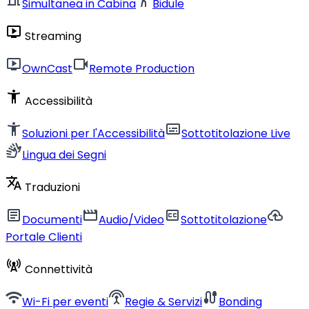
Simultanea in Cabina
Bidule
live_tv
Streaming
live_tv
videocam
OwnCast
Remote Production
accessibility_new
Accessibilità
accessibility_new
subtitles
Soluzioni per l'Accessibilità
Sottotitolazione Live
sign_language
Lingua dei Segni
translate
Traduzioni
article
movie
closed_caption
cloud_upload
Documenti
Audio/Video
Sottotitolazione
Portale Clienti
cell_tower
Connettività
wifi
settings_input_antenna
cable
Wi-Fi per eventi
Regie & Servizi
Bonding