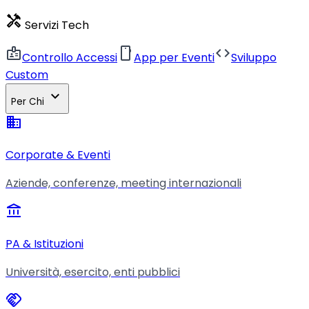
handyman
Servizi Tech
badge
smartphone
code
Controllo Accessi
App per Eventi
Sviluppo
Custom
expand_more
Per Chi
business
Corporate & Eventi
Aziende, conferenze, meeting internazionali
account_balance
PA & Istituzioni
Università, esercito, enti pubblici
handshake