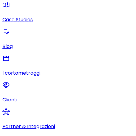
auto_stories
Case Studies
edit_note
Blog
movie
I cortometraggi
handshake
Clienti
hub
Partner & Integrazioni