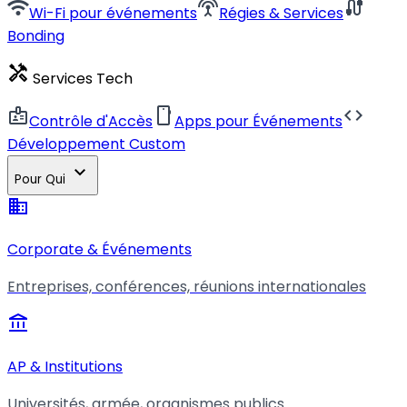
wifi
settings_input_antenna
cable
Wi-Fi pour événements
Régies & Services
Bonding
handyman
Services Tech
badge
smartphone
code
Contrôle d'Accès
Apps pour Événements
Développement Custom
expand_more
Pour Qui
business
Corporate & Événements
Entreprises, conférences, réunions internationales
account_balance
AP & Institutions
Universités, armée, organismes publics