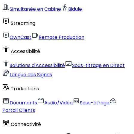
meeting_room
directions_walk
Simultanée en Cabine
Bidule
live_tv
Streaming
live_tv
videocam
OwnCast
Remote Production
accessibility_new
Accessibilité
accessibility_new
subtitles
Solutions d'Accessibilité
Sous-titrage en Direct
sign_language
Langue des Signes
translate
Traductions
article
movie
closed_caption
cloud_upload
Documents
Audio/Vidéo
Sous-titrage
Portail Clients
cell_tower
Connectivité