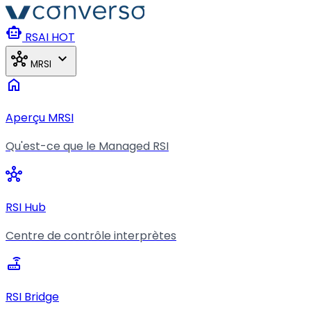
Aller au contenu principal
smart_toy
RSAI
HOT
hub
expand_more
MRSI
home
Aperçu MRSI
Qu'est-ce que le Managed RSI
hub
RSI Hub
Centre de contrôle interprètes
router
RSI Bridge