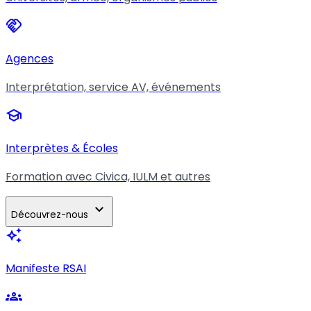
handshake
Agences
Interprétation, service AV, événements
school
Interprètes & Écoles
Formation avec Civica, IULM et autres
expand_more
Découvrez-nous
auto_awesome
Manifeste RSAI
groups