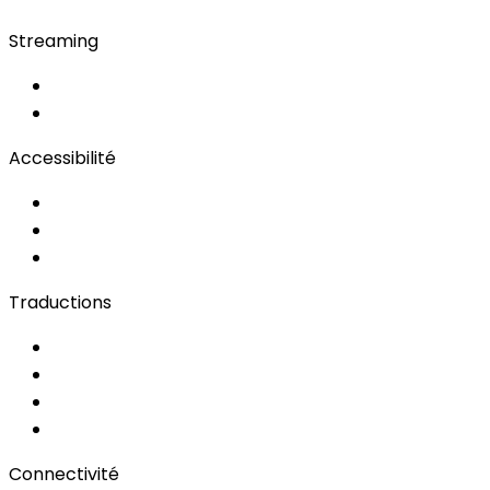
Streaming
OwnCast
Remote Production
Accessibilité
Solutions d'Accessibilité
Sous-titrage en Direct
Langue des Signes
Traductions
Documents
Audio/Vidéo
Sous-titrage
Portail Clients
Connectivité