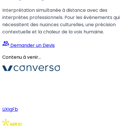
Interprétation simultanée à distance avec des
interprètes professionnels. Pour les événements qui
nécessitent des nuances culturelles, une précision
contextuelle et la chaleur de la voix humaine.
interpreter_mode
Demander un Devis
Contenu à venir...
Converso® et VERSO® sont des marques déposées de
ABB S.r.l. Via Dezza, 25
phone
mail
+39 02 8719 9864
verso@verso.it
Li
X
Ig
Fb
hub
MRSI