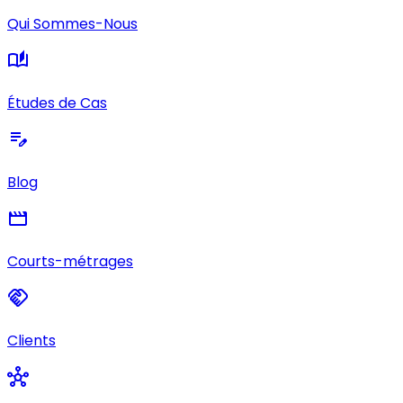
Qui Sommes-Nous
auto_stories
Études de Cas
edit_note
Blog
movie
Courts-métrages
handshake
Clients
hub