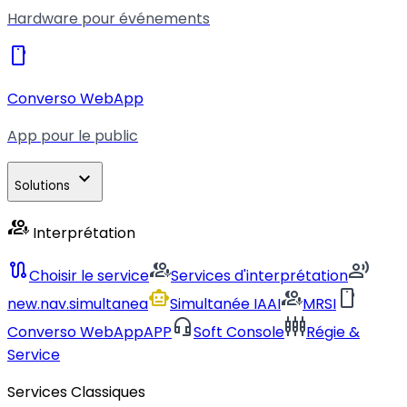
Hardware pour événements
smartphone
Converso WebApp
App pour le public
expand_more
Solutions
interpreter_mode
Interprétation
route
interpreter_mode
record_voice_over
Choisir le service
Services d'interprétation
smart_toy
interpreter_mode
smartphone
new.nav.simultanea
Simultanée IA
AI
MRSI
headset_mic
settings_input_component
Converso WebApp
APP
Soft Console
Régie &
Service
Services Classiques