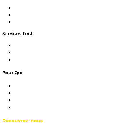
Wi-Fi pour événements
Régies & Services
Bonding
Services Tech
Contrôle d'Accès
Apps pour Événements
Développement Custom
Pour Qui
Corporate & Événements
AP & Institutions
Agences
Interprètes & Écoles
Découvrez-nous