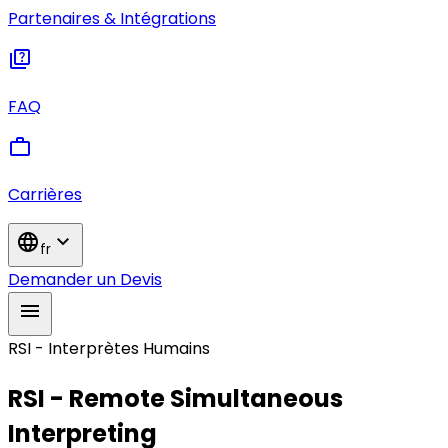
Partenaires & Intégrations
quiz
FAQ
work
Carrières
language
expand_more
fr
Demander un Devis
menu
RSI - Interprètes Humains
RSI - Remote Simultaneous
Interpreting